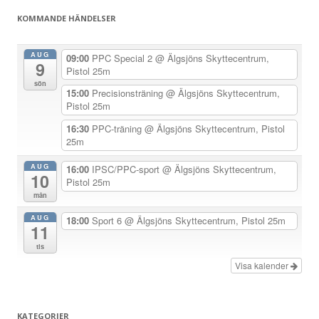
g
KOMMANDE HÄNDELSER
s
n
AUG
09:00
PPC Special 2
@ Älgsjöns Skyttecentrum,
9
a
Pistol 25m
sön
v
15:00
Precisionsträning
@ Älgsjöns Skyttecentrum,
Pistol 25m
i
g
16:30
PPC-träning
@ Älgsjöns Skyttecentrum, Pistol
25m
e
r
AUG
16:00
IPSC/PPC-sport
@ Älgsjöns Skyttecentrum,
10
Pistol 25m
i
mån
n
AUG
18:00
Sport 6
@ Älgsjöns Skyttecentrum, Pistol 25m
g
11
tis
Visa kalender
KATEGORIER