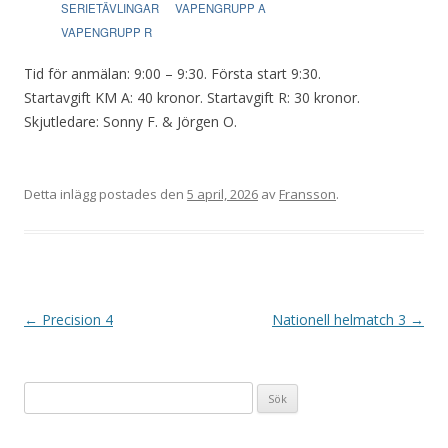
SERIETÄVLINGAR
VAPENGRUPP A
VAPENGRUPP R
Tid för anmälan: 9:00 – 9:30. Första start 9:30.
Startavgift KM A: 40 kronor. Startavgift R: 30 kronor.
Skjutledare: Sonny F. & Jörgen O.
Detta inlägg postades den
5 april, 2026
av
Fransson
.
I
←
Precision 4
Nationell helmatch 3
→
n
l
Sök
ä
efter:
g