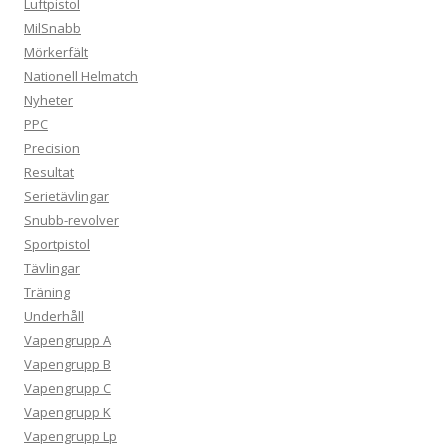
Luftpistol
MilSnabb
Mörkerfält
Nationell Helmatch
Nyheter
PPC
Precision
Resultat
Serietävlingar
Snubb-revolver
Sportpistol
Tävlingar
Träning
Underhåll
Vapengrupp A
Vapengrupp B
Vapengrupp C
Vapengrupp K
Vapengrupp Lp