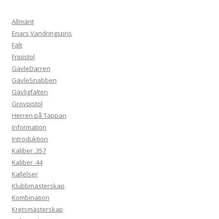
Allmänt
Enars Vandringspris
Fält
Fripistol
GävleDarren
GävleSnabben
Gävligfälten
Grovpistol
Herren på Täppan
Information
Introduktion
Kaliber .357
Kaliber .44
Kallelser
Klubbmästerskap
Kombination
Kretsmästerskap