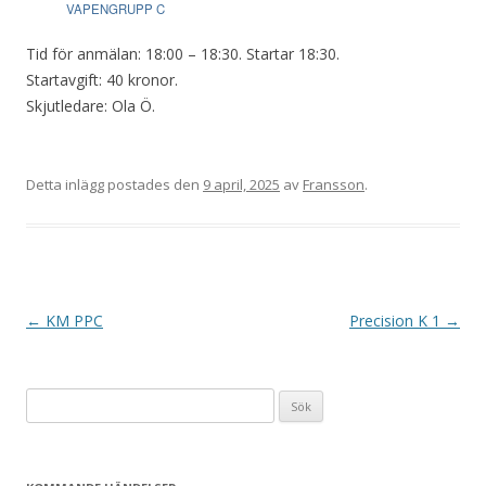
VAPENGRUPP C
Tid för anmälan: 18:00 – 18:30. Startar 18:30.
Startavgift: 40 kronor.
Skjutledare: Ola Ö.
Detta inlägg postades den
9 april, 2025
av
Fransson
.
I
←
KM PPC
Precision K 1
→
n
l
Sök
ä
efter:
g
g