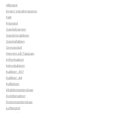
Allmänt
Enars Vandringspris
Fält
Fripistol
GävleDarren
GävleSnabben
Gävligfälten
Grovpistol
Herren på Täppan
Information
Introduktion
Kaliber .357
Kaliber .44
Kallelser
Klubbmästerskap
Kombination
Kretsmästerskap
Luftpistol