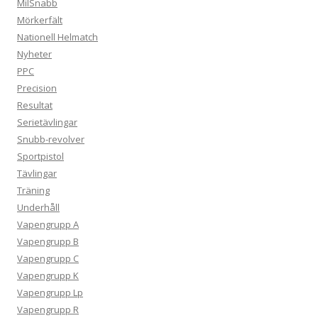
MilSnabb
Mörkerfält
Nationell Helmatch
Nyheter
PPC
Precision
Resultat
Serietävlingar
Snubb-revolver
Sportpistol
Tävlingar
Träning
Underhåll
Vapengrupp A
Vapengrupp B
Vapengrupp C
Vapengrupp K
Vapengrupp Lp
Vapengrupp R