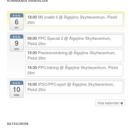
KOMMANDE HÄNDELSER
s
n
AUG
18:00
Mil snabb 5
@ Älgsjöns Skyttecentrum, Pistol
6
a
25m
tor
v
AUG
i
09:00
PPC Special 2
@ Älgsjöns Skyttecentrum,
9
Pistol 25m
g
sön
15:00
Precisionsträning
@ Älgsjöns Skyttecentrum,
e
Pistol 25m
r
16:30
PPC-träning
@ Älgsjöns Skyttecentrum, Pistol
i
25m
n
AUG
16:00
IPSC/PPC-sport
@ Älgsjöns Skyttecentrum,
g
10
Pistol 25m
mån
Visa kalender
KATEGORIER