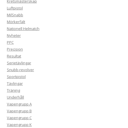
Kretsmästerskap
Luftpistol
MilSnabb
Mörkerfält
Nationell Helmatch
Nyheter
PPC
Precision
Resultat
Serietävlingar
Snubb-revolver
Sportpistol
Tävlingar
Träning
Underhåll
Vapengrupp A
Vapengrupp B
Vapengrupp C
Vapengrupp K