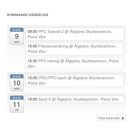
g
g
KOMMANDE HÄNDELSER
s
n
AUG
09:00
PPC Special 2
@ Älgsjöns Skyttecentrum,
9
a
Pistol 25m
sön
v
15:00
Precisionsträning
@ Älgsjöns Skyttecentrum,
Pistol 25m
i
g
16:30
PPC-träning
@ Älgsjöns Skyttecentrum, Pistol
25m
e
r
AUG
16:00
IPSC/PPC-sport
@ Älgsjöns Skyttecentrum,
10
Pistol 25m
i
mån
n
AUG
18:00
Sport 6
@ Älgsjöns Skyttecentrum, Pistol 25m
g
11
tis
Visa kalender