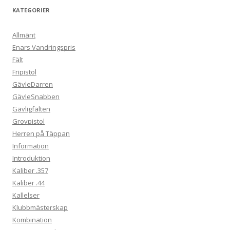
KATEGORIER
Allmänt
Enars Vandringspris
Fält
Fripistol
GävleDarren
GävleSnabben
Gävligfälten
Grovpistol
Herren på Täppan
Information
Introduktion
Kaliber .357
Kaliber .44
Kallelser
Klubbmästerskap
Kombination