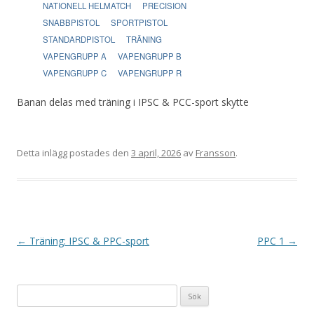
NATIONELL HELMATCH
PRECISION
SNABBPISTOL
SPORTPISTOL
STANDARDPISTOL
TRÄNING
VAPENGRUPP A
VAPENGRUPP B
VAPENGRUPP C
VAPENGRUPP R
Banan delas med träning i IPSC & PCC-sport skytte
Detta inlägg postades den
3 april, 2026
av
Fransson
.
I
←
Träning: IPSC & PPC-sport
PPC 1
→
n
l
Sök
ä
efter: