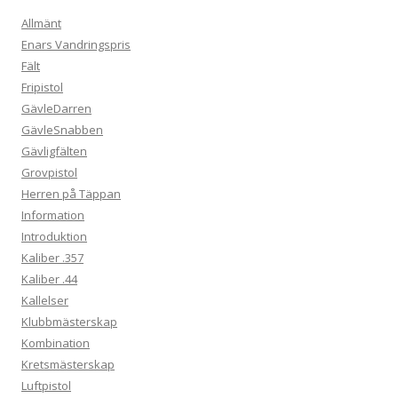
Allmänt
Enars Vandringspris
Fält
Fripistol
GävleDarren
GävleSnabben
Gävligfälten
Grovpistol
Herren på Täppan
Information
Introduktion
Kaliber .357
Kaliber .44
Kallelser
Klubbmästerskap
Kombination
Kretsmästerskap
Luftpistol