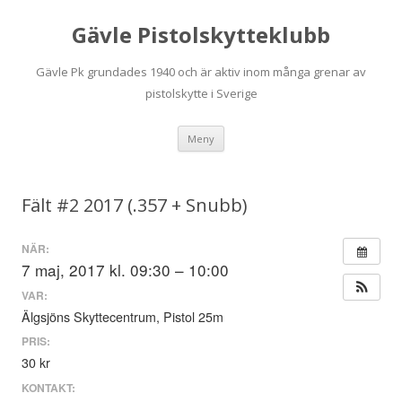
Gävle Pistolskytteklubb
Gävle Pk grundades 1940 och är aktiv inom många grenar av
pistolskytte i Sverige
Hoppa
Meny
till
innehåll
Fält #2 2017 (.357 + Snubb)
NÄR:
7 maj, 2017 kl. 09:30 – 10:00
VAR:
Älgsjöns Skyttecentrum, Pistol 25m
PRIS:
30 kr
KONTAKT: