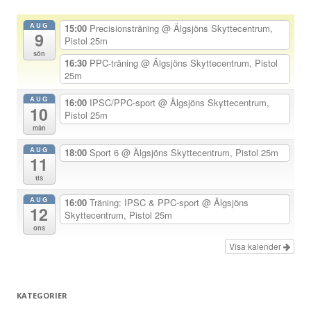
a
AUG
15:00
Precisionsträning
@ Älgsjöns Skyttecentrum,
9
v
Pistol 25m
sön
i
16:30
PPC-träning
@ Älgsjöns Skyttecentrum, Pistol
25m
g
e
AUG
16:00
IPSC/PPC-sport
@ Älgsjöns Skyttecentrum,
10
Pistol 25m
r
mån
i
AUG
18:00
Sport 6
@ Älgsjöns Skyttecentrum, Pistol 25m
n
11
g
tis
AUG
16:00
Träning: IPSC & PPC-sport
@ Älgsjöns
12
Skyttecentrum, Pistol 25m
ons
Visa kalender
KATEGORIER