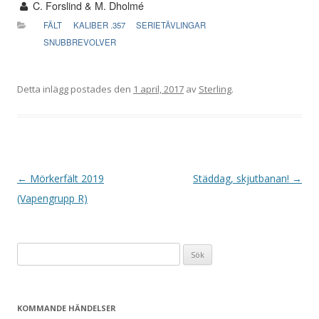
C. Forslind & M. Dholmé
FÄLT
KALIBER .357
SERIETÄVLINGAR
SNUBBREVOLVER
Detta inlägg postades den
1 april, 2017
av
Sterling
.
I
←
Mörkerfält 2019
Städdag, skjutbanan!
→
n
(Vapengrupp R)
l
ä
Sök
g
efter:
g
s
KOMMANDE HÄNDELSER
n