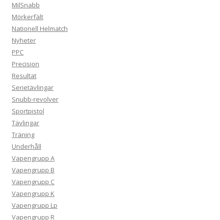
MilSnabb
Mörkerfält
Nationell Helmatch
Nyheter
PPC
Precision
Resultat
Serietävlingar
Snubb-revolver
Sportpistol
Tävlingar
Träning
Underhåll
Vapengrupp A
Vapengrupp B
Vapengrupp C
Vapengrupp K
Vapengrupp Lp
Vapengrupp R