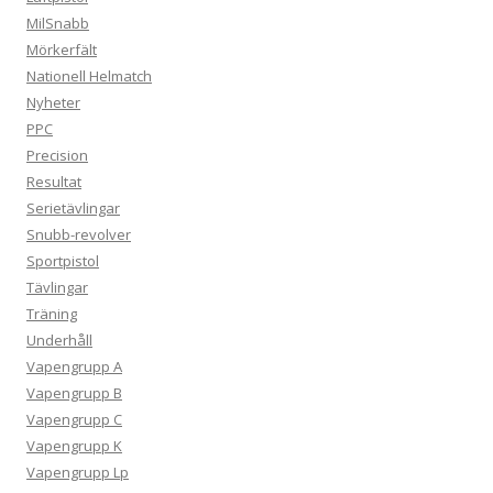
MilSnabb
Mörkerfält
Nationell Helmatch
Nyheter
PPC
Precision
Resultat
Serietävlingar
Snubb-revolver
Sportpistol
Tävlingar
Träning
Underhåll
Vapengrupp A
Vapengrupp B
Vapengrupp C
Vapengrupp K
Vapengrupp Lp