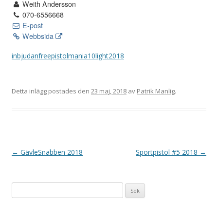
Weith Andersson
070-6556668
E-post
Webbsida
inbjudanfreepistolmania10light2018
Detta inlägg postades den
23 maj, 2018
av
Patrik Manlig
.
I
←
GävleSnabben 2018
Sportpistol #5 2018
→
n
l
Sök
ä
efter:
g