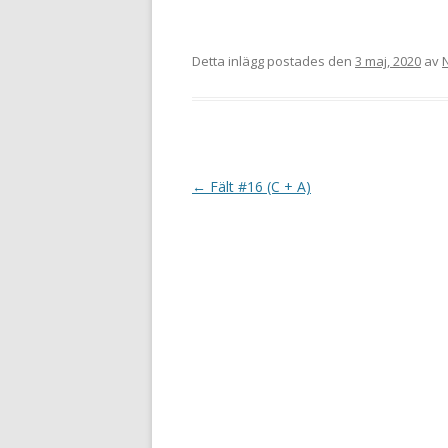
Detta inlägg postades den
3 maj, 2020
av
I
←
Fält #16 (C + A)
n
l
ä
g
g
s
n
a
v