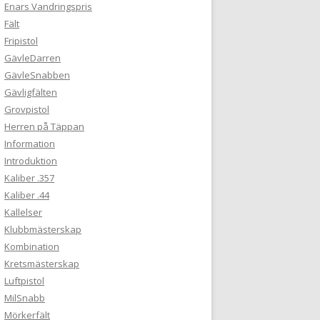
Enars Vandringspris
Fält
Fripistol
GävleDarren
GävleSnabben
Gävligfälten
Grovpistol
Herren på Täppan
Information
Introduktion
Kaliber .357
Kaliber .44
Kallelser
Klubbmästerskap
Kombination
Kretsmästerskap
Luftpistol
MilSnabb
Mörkerfält