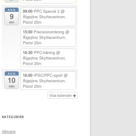
AUG
09:00
PPC Special 2
@
9
Älgsjöns Skyttecentrum,
Pistol 25m
sön
15:00
Precisionsträning
@
Älgsjöns Skyttecentrum,
Pistol 25m
16:30
PPC-träning
@
Älgsjöns Skyttecentrum,
Pistol 25m
AUG
16:00
IPSC/PPC-sport
@
10
Älgsjöns Skyttecentrum,
Pistol 25m
mån
Visa kalender
KATEGORIER
Allmänt