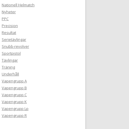
Nationell Helmatch
Nyheter
PPC
Precision
Resultat
Serietävlingar
Snubb-revolver
Sportpistol
Tävlingar
Träning
Underhåll
Vapengrupp A
Vapengrupp B
Vapengrupp C
Vapengrupp K
Vapengrupp Lp
Vapengrupp R