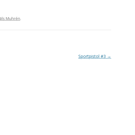
VAPENGRUPP K
MILJÖAMMUNITION?
Nils Muhrén
.
BRA ATT HA LÄNKAR – VAPEN MM
Sportpistol #3
→