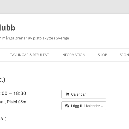
lubb
 många grenar av pistolskytte i Sverige
Hoppa
till
TÄVLINGAR & RESULTAT
INFORMATION
SHOP
SPON
innehåll
ANMÄLAN ON-LINE
ORDNINGSREGLER
.)
SKJUTPROGRAM 2026
INTEGRITETSPOLICY
RUTINER FÖR SKJUTLEDARE
18:00 – 18:30
Calendar
um, Pistol 25m
FÄLTSKYTTE
Lägg till i kalender
VAPENLICENS &
-81)
FÖRENINGSINTYG