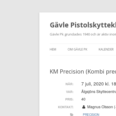
Gävle Pistolskyttek
Gävle Pk grundades 1940 och är aktiv inom
HEM
OM GÄVLE PK
KALENDER
HITTA HIT
KM Precision (Kombi prec
NYBÖRJARE
MEDLEMSANSÖKAN
7 juli, 2020 kl. 
NÄR:
Älgsjöns Skyttecentr
VAR:
KONTAKT
40
PRIS:
STADGAR
Magnus Olsson (
KONTAKT:
PRECISION