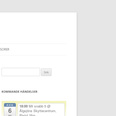
SORER
Sök
efter:
KOMMANDE HÄNDELSER
AUG
18:00
Mil snabb 5
@
6
Älgsjöns Skyttecentrum,
Pistol 25m
tor