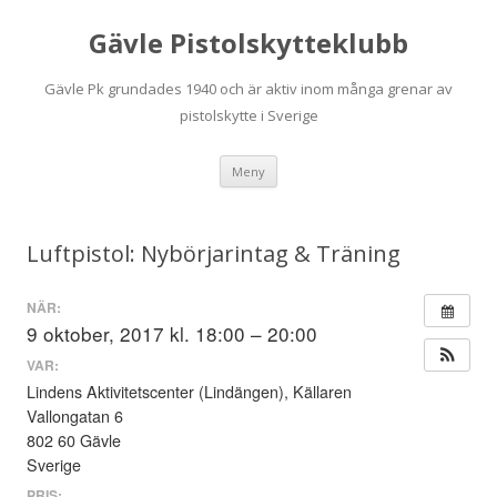
Gävle Pistolskytteklubb
Gävle Pk grundades 1940 och är aktiv inom många grenar av
pistolskytte i Sverige
Hoppa
Meny
till
innehåll
Luftpistol: Nybörjarintag & Träning
NÄR:
9 oktober, 2017 kl. 18:00 – 20:00
VAR:
Lindens Aktivitetscenter (Lindängen), Källaren
Vallongatan 6
802 60 Gävle
Sverige
PRIS: