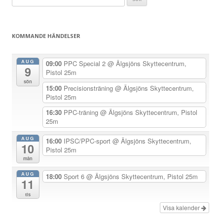
g
efter:
g
s
KOMMANDE HÄNDELSER
n
a
AUG
09:00
PPC Special 2
@ Älgsjöns Skyttecentrum,
9
v
Pistol 25m
sön
i
15:00
Precisionsträning
@ Älgsjöns Skyttecentrum,
Pistol 25m
g
e
16:30
PPC-träning
@ Älgsjöns Skyttecentrum, Pistol
25m
r
i
AUG
16:00
IPSC/PPC-sport
@ Älgsjöns Skyttecentrum,
10
Pistol 25m
n
mån
g
AUG
18:00
Sport 6
@ Älgsjöns Skyttecentrum, Pistol 25m
11
tis
Visa kalender