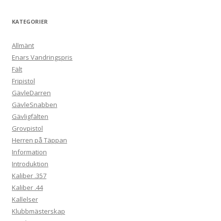
KATEGORIER
Allmänt
Enars Vandringspris
Fält
Fripistol
GävleDarren
GävleSnabben
Gävligfälten
Grovpistol
Herren på Täppan
Information
Introduktion
Kaliber .357
Kaliber .44
Kallelser
Klubbmästerskap