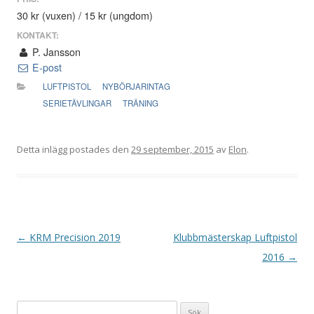
30 kr (vuxen) / 15 kr (ungdom)
KONTAKT:
P. Jansson
E-post
LUFTPISTOL
NYBÖRJARINTAG
SERIETÄVLINGAR
TRÄNING
Detta inlägg postades den
29 september, 2015
av
Elon
.
I
←
KRM Precision 2019
Klubbmästerskap Luftpistol
n
2016
→
l
ä
Sök