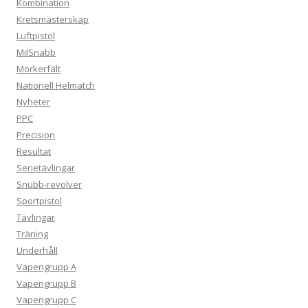
Kombination
Kretsmästerskap
Luftpistol
MilSnabb
Mörkerfält
Nationell Helmatch
Nyheter
PPC
Precision
Resultat
Serietävlingar
Snubb-revolver
Sportpistol
Tävlingar
Träning
Underhåll
Vapengrupp A
Vapengrupp B
Vapengrupp C