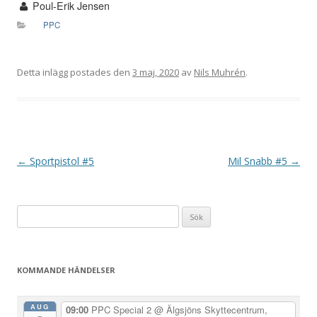
Poul-Erik Jensen
PPC
Detta inlägg postades den
3 maj, 2020
av
Nils Muhrén
.
I
←
Sportpistol #5
Mil Snabb #5
→
n
l
Sök
ä
efter:
g
g
KOMMANDE HÄNDELSER
s
n
AUG
09:00
PPC Special 2
@ Älgsjöns Skyttecentrum,