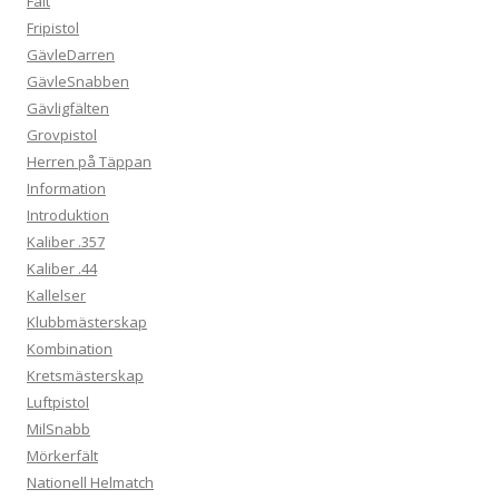
Fält
Fripistol
GävleDarren
GävleSnabben
Gävligfälten
Grovpistol
Herren på Täppan
Information
Introduktion
Kaliber .357
Kaliber .44
Kallelser
Klubbmästerskap
Kombination
Kretsmästerskap
Luftpistol
MilSnabb
Mörkerfält
Nationell Helmatch