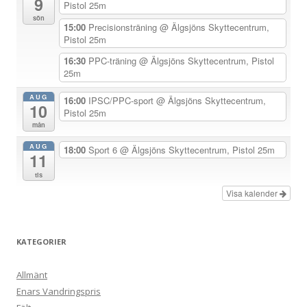
9
a
Pistol 25m
sön
v
15:00
Precisionsträning
@ Älgsjöns Skyttecentrum,
Pistol 25m
i
g
16:30
PPC-träning
@ Älgsjöns Skyttecentrum, Pistol
25m
e
r
AUG
16:00
IPSC/PPC-sport
@ Älgsjöns Skyttecentrum,
10
Pistol 25m
i
mån
n
AUG
18:00
Sport 6
@ Älgsjöns Skyttecentrum, Pistol 25m
g
11
tis
Visa kalender
KATEGORIER
Allmänt
Enars Vandringspris