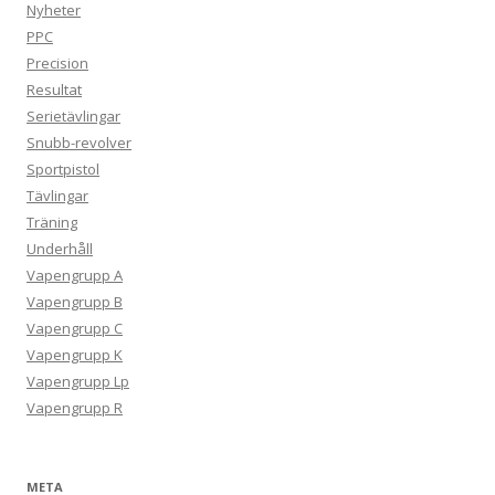
Nyheter
PPC
Precision
Resultat
Serietävlingar
Snubb-revolver
Sportpistol
Tävlingar
Träning
Underhåll
Vapengrupp A
Vapengrupp B
Vapengrupp C
Vapengrupp K
Vapengrupp Lp
Vapengrupp R
META