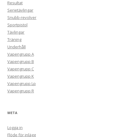
Resultat
Serietävlingar
Snubb-revolver
Sportpistol
Tävlingar
Träning
Underhåll
Vapengrupp A
Vapengrupp B
Vapengrupp C
Vapengrupp K
Vapengrupp Lp
Vapengrupp R
META
Logga in
Flöde för inlägg