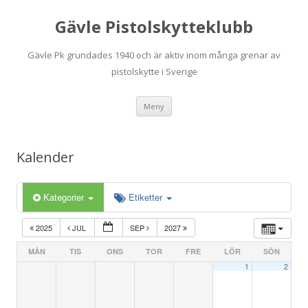
Gävle Pistolskytteklubb
Gävle Pk grundades 1940 och är aktiv inom många grenar av
pistolskytte i Sverige
Hoppa
Meny
till
innehåll
Kalender
Kategorier
Etiketter
2025
JUL
SEP
2027
MÅN
TIS
ONS
TOR
FRE
LÖR
SÖN
1
2