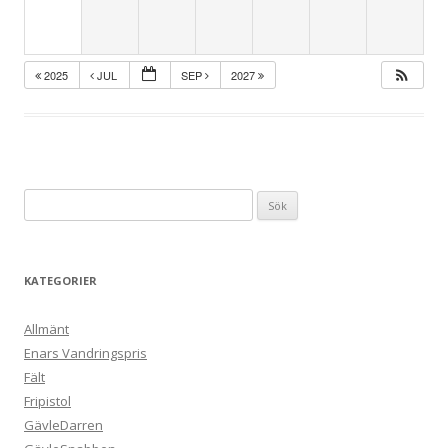
2025
JUL
SEP
2027
Sök
efter:
KATEGORIER
Allmänt
Enars Vandringspris
Fält
Fripistol
GävleDarren