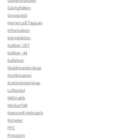
GävleSnabben
Gävligfälten
Grovpistol
Herren på Täppan
Information
Introduktion
Kaliber .357
Kaliber .44
Kallelser
Klubbmästerskap
Kombination
Kretsmästerskap
Luftpistol
MilSnabb
Mörkerfält
Nationell Helmatch
Nyheter
PPC
Precision