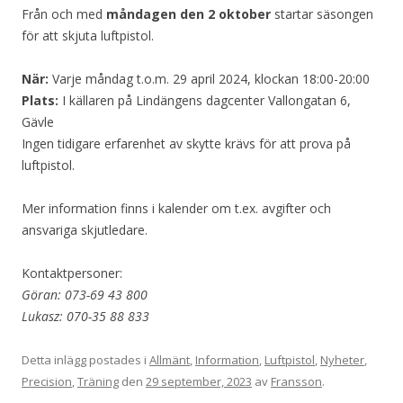
Från och med
måndagen den 2 oktober
startar säsongen
för att skjuta luftpistol.
När:
Varje måndag t.o.m. 29 april 2024, klockan 18:00-20:00
Plats:
I källaren på Lindängens dagcenter Vallongatan 6,
Gävle
Ingen tidigare erfarenhet av skytte krävs för att prova på
luftpistol.
Mer information finns i kalender om t.ex. avgifter och
ansvariga skjutledare.
Kontaktpersoner:
Göran: 073-69 43 800
Lukasz: 070-35 88 833
Detta inlägg postades i
Allmänt
,
Information
,
Luftpistol
,
Nyheter
,
Precision
,
Träning
den
29 september, 2023
av
Fransson
.