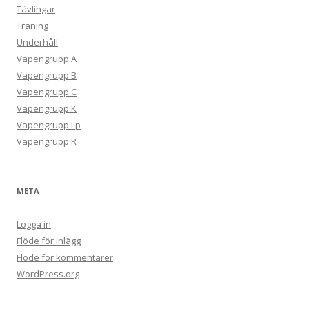
Tävlingar
Träning
Underhåll
Vapengrupp A
Vapengrupp B
Vapengrupp C
Vapengrupp K
Vapengrupp Lp
Vapengrupp R
META
Logga in
Flöde för inlägg
Flöde för kommentarer
WordPress.org