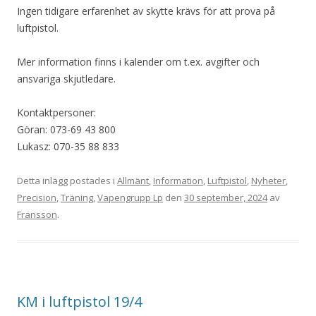
Ingen tidigare erfarenhet av skytte krävs för att prova på
luftpistol.
Mer information finns i kalender om t.ex. avgifter och
ansvariga skjutledare.
Kontaktpersoner:
Göran: 073-69 43 800
Lukasz: 070-35 88 833
Detta inlägg postades i
Allmänt
,
Information
,
Luftpistol
,
Nyheter
,
Precision
,
Träning
,
Vapengrupp Lp
den
30 september, 2024
av
Fransson
.
KM i luftpistol 19/4