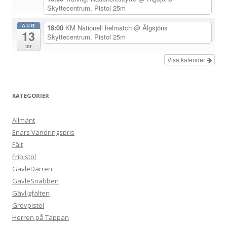
i
Skyttecentrum, Pistol 25m
n
AUG
18:00
KM Nationell helmatch
@ Älgsjöns
13
g
Skyttecentrum, Pistol 25m
tor
Visa kalender
KATEGORIER
Allmänt
Enars Vandringspris
Fält
Fripistol
GävleDarren
GävleSnabben
Gävligfälten
Grovpistol
Herren på Täppan