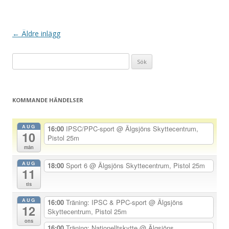
I
←
Äldre inlägg
n
Sök
l
efter:
ä
g
KOMMANDE HÄNDELSER
g
s
AUG
16:00
IPSC/PPC-sport
@ Älgsjöns Skyttecentrum,
10
n
Pistol 25m
a
mån
v
AUG
18:00
Sport 6
@ Älgsjöns Skyttecentrum, Pistol 25m
11
i
tis
g
AUG
16:00
Träning: IPSC & PPC-sport
@ Älgsjöns
e
12
Skyttecentrum, Pistol 25m
r
ons
16:00
Träning: Nationelltskytte
@ Älgsjöns