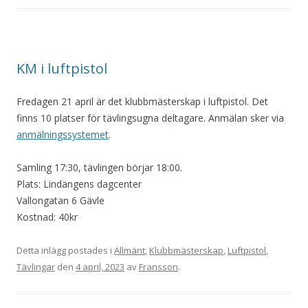
KM i luftpistol
Fredagen 21 april är det klubbmästerskap i luftpistol. Det
finns 10 platser för tävlingsugna deltagare. Anmälan sker via
anmälningssystemet
.
Samling 17:30, tävlingen börjar 18:00.
Plats: Lindängens dagcenter
Vallongatan 6 Gävle
Kostnad: 40kr
Detta inlägg postades i
Allmänt
,
Klubbmästerskap
,
Luftpistol
,
Tävlingar
den
4 april, 2023
av
Fransson
.