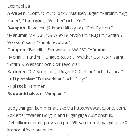
Exempel på
A-vapen:
“Colt”, “CZ”, “Glock“, “Mauser/Luger” “Pardini”, “Sig
Sauer”, “Tanfoglio”, “Walther” och “Zev”.
B-vapen:
Revolver: (R inom fältskytte), “Colt Python “,
“Manurhin MR .32”, “S&W 9×19 revolver”, “Ruger“, “Smith &
Wesson” samt “snubb revolvrar“.
C-vapen
: “Benelli”, “Feinwerbau AW 93“, “Hämmerli“,
“Morini“, “Pardini”, “Unique 69/96”, “Walther GSP/SSP“ samt
“Smith & Wesson” och Colt revolvrar.
Karbiner:
“CZ Scorpion”, “Ruger PC Carbine” och “Tactical”
Luftpistoler:
“Feinwerkbau” och “Steyr”.
Fripistol:
Hämmerli.
Rödpunktsikten:
“Aimpoint”.
Budgivningen kommer att ske via http://www.auctionet.com.
Sök efter “Walter Borg” bland tillgängliga Auktionshus.
Det tillkommer en provision på 25% samt en slagavgift på 80
kronor utöver budpriset.