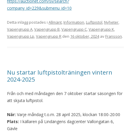
https://auctionet.com/sv/search?
company_id=229&submenu_id=10
Detta inlägg postades i
Allmänt
,
Information
,
Luftpistol
,
Nyheter
,
Vapengrupp A
,
Vapengrupp B
,
Vapengrupp C
,
Vapengrupp K
,
Vapengrupp Lp
,
Vapengrupp R
den
16 oktober, 2024
av
Fransson
.
Nu startar luftpistolträningen vintern
2024-2025
Från och med måndagen den 7 oktober startar säsongen för
att skjuta luftpistol.
När:
Varje måndag t.o.m. 28 april 2025, klockan 18:00-20:00
Plats:
I källaren på Lindängens dagcenter Vallongatan 6,
Gävle