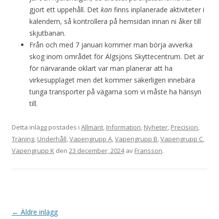
gjort ett uppehåll. Det
kan
finns inplanerade aktiviteter i
kalendern, så kontrollera på hemsidan innan ni åker till
skjutbanan.
Från och med 7 januari kommer man börja avverka
skog inom området för Älgsjöns Skyttecentrum. Det är
för närvarande oklart var man planerar att ha
virkesupplaget men det kommer säkerligen innebära
tunga transporter på vägarna som vi måste ha hänsyn
till.
Detta inlägg postades i
Allmänt
,
Information
,
Nyheter
,
Precision
,
Träning
,
Underhåll
,
Vapengrupp A
,
Vapengrupp B
,
Vapengrupp C
,
Vapengrupp K
den
23 december, 2024
av
Fransson
.
I
←
Äldre inlägg