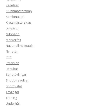
Kallelser
Klubbmästerskap
Kombination
Kretsmästerskap
Luftpistol
MilSnabb
Mörkerfält
Nationell Helmatch
Nyheter
PPC
Precision
Resultat
Serietävlingar
Snubb-revolver
Sportpistol
Tävlingar
Träning
Underhåll