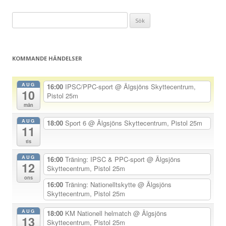
n
Sök
l
efter:
ä
g
KOMMANDE HÄNDELSER
g
s
AUG
16:00
IPSC/PPC-sport
@ Älgsjöns Skyttecentrum,
10
n
Pistol 25m
a
mån
v
AUG
18:00
Sport 6
@ Älgsjöns Skyttecentrum, Pistol 25m
11
i
tis
g
AUG
16:00
Träning: IPSC & PPC-sport
@ Älgsjöns
e
12
Skyttecentrum, Pistol 25m
r
ons
16:00
Träning: Nationelltskytte
@ Älgsjöns
i
Skyttecentrum, Pistol 25m
n
AUG
18:00
KM Nationell helmatch
@ Älgsjöns
13
g
Skyttecentrum, Pistol 25m