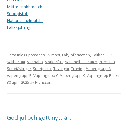
Militär snabbmatch:
Sportpistol:
Nationell helmatch:
Fältskjutning:
Detta inlägg postades i
Allmänt
,
Fält
,
Information
,
Kaliber .357
,
Kaliber .44
,
MilSnabb
,
Mörkerfält
,
Nationell Helmatch
,
Precision
,
Serietävlingar
,
Sportpistol
,
Tävlingar
,
Träning
,
Vapengrupp A
,
Vapengrupp B
,
Vapengrupp C
,
Vapengrupp K
,
Vapengrupp R
den
30 april, 2025
av
Fransson
.
God jul och gott nytt år: