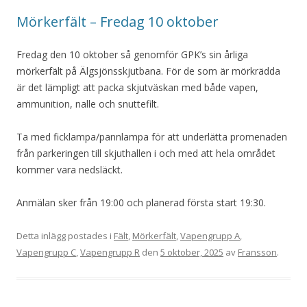
Mörkerfält – Fredag 10 oktober
Fredag den 10 oktober så genomför GPK’s sin årliga
mörkerfält på Älgsjönsskjutbana. För de som är mörkrädda
är det lämpligt att packa skjutväskan med både vapen,
ammunition, nalle och snuttefilt.
Ta med ficklampa/pannlampa för att underlätta promenaden
från parkeringen till skjuthallen i och med att hela området
kommer vara nedsläckt.
Anmälan sker från 19:00 och planerad första start 19:30.
Detta inlägg postades i
Fält
,
Mörkerfält
,
Vapengrupp A
,
Vapengrupp C
,
Vapengrupp R
den
5 oktober, 2025
av
Fransson
.