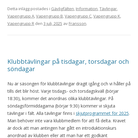
Detta inlägg postades i
Gävligfälten
,
Information
,
Tävlingar
,
Vapengrupp A
,
Vapengrupp B
,
Vapengrupp C
,
Vapengrupp K
,
Vapengrupp R
den
3 juli, 2025
av
Fransson
.
Klubbtävlingar på tisdagar, torsdagar och
söndagar
Nu är säsongen för klubbtävlingar dragit igång och vi håller på
tills det blir höst. Varje tisdags- och torsdagskväll (börjar
18:30), kommer det anordnas olika klubbtävlingar. På
söndagsförmiddagarna (börjar 9:30) kommer vi skjuta
tävlingar i fält. Alla tävlingar finns i
skjutprogrammet för 2025
.
Man behöver inte vara klubbmedlem för att få delta. Kravet
är dock att man antingen har gått en introduktionskurs
anordnad av klubben eller att man har ett godkänt