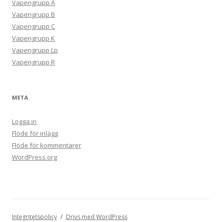
Vapengrupp A
Vapengrupp B
Vapengrupp C
Vapengrupp K
Vapengrupp Lp
Vapengrupp R
META
Logga in
Flöde för inlägg
Flöde för kommentarer
WordPress.org
Integritetspolicy
Drivs med WordPress