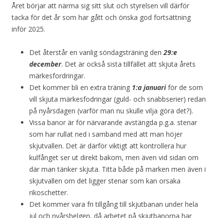
Året börjar att närma sig sitt slut och styrelsen vill därför
tacka för det år som har gått och önska god fortsättning
inför 2025.
Det återstår en vanlig söndagsträning den
29:e
december
. Det är också sista tillfället att skjuta årets
märkesfordringar.
Det kommer bli en extra träning
1:a januari
för de som
vill skjuta märkesfodringar (guld- och snabbserier) redan
på nyårsdagen (varför man nu skulle vilja göra det?).
Vissa banor är för närvarande avstängda p.g.a. stenar
som har rullat ned i samband med att man höjer
skjutvallen. Det är därför viktigt att kontrollera hur
kulfånget ser ut direkt bakom, men även vid sidan om
där man tänker skjuta. Titta både på marken men även i
skjutvallen om det ligger stenar som kan orsaka
rikoschetter.
Det kommer vara fri tillgång till skjutbanan under hela
jul och nyårshelgen, då arbetet på skjutbanorna har