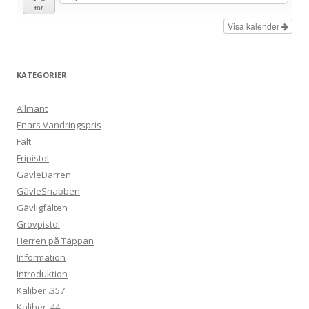
tor
Visa kalender
KATEGORIER
Allmänt
Enars Vandringspris
Fält
Fripistol
GävleDarren
GävleSnabben
Gävligfälten
Grovpistol
Herren på Täppan
Information
Introduktion
Kaliber .357
Kaliber .44