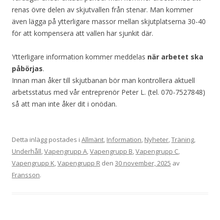
renas övre delen av skjutvallen från stenar. Man kommer
även lägga på ytterligare massor mellan skjutplatserna 30-40
för att kompensera att vallen har sjunkit där.
Ytterligare information kommer meddelas
när arbetet ska
påbörjas
.
Innan man åker till skjutbanan bör man kontrollera aktuell
arbetsstatus med vår entreprenör Peter L. (tel. 070-7527848)
så att man inte åker dit i onödan.
Detta inlägg postades i
Allmänt
,
Information
,
Nyheter
,
Träning
,
Underhåll
,
Vapengrupp A
,
Vapengrupp B
,
Vapengrupp C
,
Vapengrupp K
,
Vapengrupp R
den
30 november, 2025
av
Fransson
.