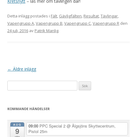
Kretsnytt
– läs mer om tävlingen där!
Detta inlägg postades i
Fält
,
Gävligfälten
,
Resultat
,
Tävlingar
,
Vapengrupp A
,
Vapengrupp B
,
Vapengrupp C
,
Vapengrupp R
den
24 juli, 2016
av
Patrik Manlig
.
I
←
Äldre inlägg
n
Sök
l
efter:
ä
g
KOMMANDE HÄNDELSER
g
s
AUG
09:00
PPC Special 2
@ Älgsjöns Skyttecentrum,
9
n
Pistol 25m
sön