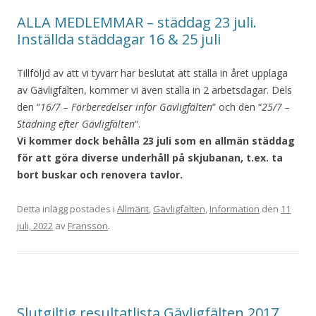
ALLA MEDLEMMAR – städdag 23 juli.
Inställda städdagar 16 & 25 juli
Tillföljd av att vi tyvärr har beslutat att ställa in året upplaga
av Gävligfälten, kommer vi även ställa in 2 arbetsdagar. Dels
den “
16/7 – Förberedelser inför Gävligfälten
” och den “
25/7 –
Städning efter Gävligfälten
“.
Vi kommer dock behålla 23 juli som en allmän städdag
för att göra diverse underhåll på skjubanan, t.ex. ta
bort buskar och renovera tavlor.
Detta inlägg postades i
Allmänt
,
Gävligfälten
,
Information
den
11
juli, 2022
av
Fransson
.
Slutgiltig resultatlista Gävligfälten 2017