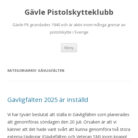
Gävle Pistolskytteklubb
Gävle Pk grundades 1940 och är aktiv inom många grenar av
pistolskytte i Sverige
Hoppa
Meny
till
innehåll
KATEGORIARKIV:
GÄVLIGFÄLTEN
Gävligfälten 2025 är inställd
Vi har tyvärr beslutat att ställa in Gävligfälten som planerades
att genomföras söndagen den 20 juli. Orsaken är att vi
känner att det hade varit svårt att kunna genomföra två stora
externa tävlingar (Gävligfälten och Veteran SM) inom knappt