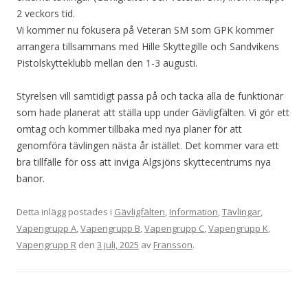
2 veckors tid.
Vi kommer nu fokusera på Veteran SM som GPK kommer
arrangera tillsammans med Hille Skyttegille och Sandvikens
Pistolskytteklubb mellan den 1-3 augusti.
Styrelsen vill samtidigt passa på och tacka alla de funktionär
som hade planerat att ställa upp under Gävligfälten. Vi gör ett
omtag och kommer tillbaka med nya planer för att
genomföra tävlingen nästa år istället. Det kommer vara ett
bra tillfälle för oss att inviga Älgsjöns skyttecentrums nya
banor.
Detta inlägg postades i
Gävligfälten
,
Information
,
Tävlingar
,
Vapengrupp A
,
Vapengrupp B
,
Vapengrupp C
,
Vapengrupp K
,
Vapengrupp R
den
3 juli, 2025
av
Fransson
.