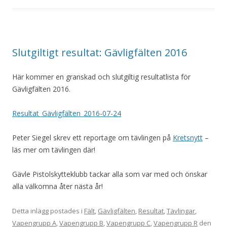
Slutgiltigt resultat: Gävligfälten 2016
Här kommer en granskad och slutgiltig resultatlista för
Gävligfälten 2016.
Resultat_Gävligfälten_2016-07-24
Peter Siegel skrev ett reportage om tävlingen på
Kretsnytt
–
läs mer om tävlingen där!
Gävle Pistolskytteklubb tackar alla som var med och önskar
alla välkomna åter nästa år!
Detta inlägg postades i
Fält
,
Gävligfälten
,
Resultat
,
Tävlingar
,
Vapengrupp A
,
Vapengrupp B
,
Vapengrupp C
,
Vapengrupp R
den