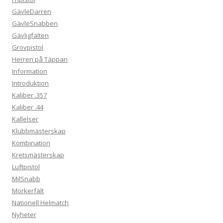
GävleDarren
GävleSnabben
Gävligfälten
Grovpistol
Herren på Täppan
Information
Introduktion
Kaliber .357
Kaliber .44
Kallelser
Klubbmästerskap
Kombination
Kretsmästerskap
Luftpistol
MilSnabb
Mörkerfält
Nationell Helmatch
Nyheter