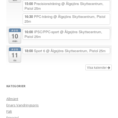
a
15:00
Precisionsträning
@ Älgsjöns Skyttecentrum,
v
Pistol 25m
i
16:30
PPC-träning
@ Älgsjöns Skyttecentrum, Pistol
25m
g
e
AUG
16:00
IPSC/PPC-sport
@ Älgsjöns Skyttecentrum,
10
Pistol 25m
r
mån
i
AUG
18:00
Sport 6
@ Älgsjöns Skyttecentrum, Pistol 25m
n
11
g
tis
Visa kalender
KATEGORIER
Allmänt
Enars Vandringspris
Fält
Fripistol