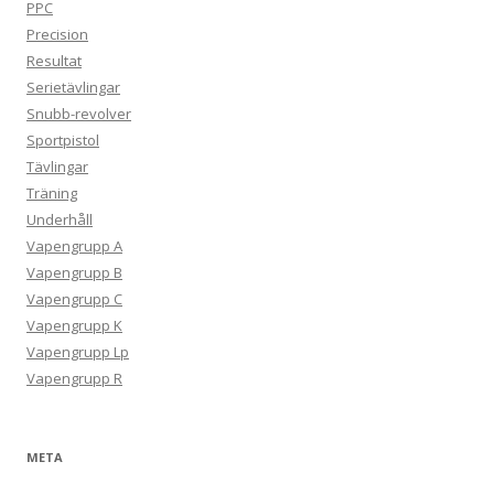
PPC
Precision
Resultat
Serietävlingar
Snubb-revolver
Sportpistol
Tävlingar
Träning
Underhåll
Vapengrupp A
Vapengrupp B
Vapengrupp C
Vapengrupp K
Vapengrupp Lp
Vapengrupp R
META