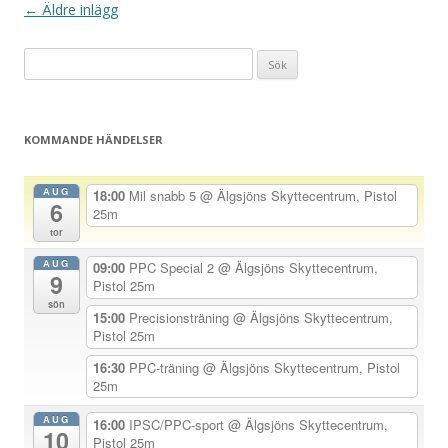
I
←
Äldre inlägg
n
Sök
l
efter:
ä
g
KOMMANDE HÄNDELSER
g
s
AUG
18:00
Mil snabb 5
@ Älgsjöns Skyttecentrum, Pistol
6
n
25m
a
tor
v
AUG
09:00
PPC Special 2
@ Älgsjöns Skyttecentrum,
9
Pistol 25m
i
sön
15:00
Precisionsträning
@ Älgsjöns Skyttecentrum,
g
Pistol 25m
e
16:30
PPC-träning
@ Älgsjöns Skyttecentrum, Pistol
r
25m
i
AUG
16:00
IPSC/PPC-sport
@ Älgsjöns Skyttecentrum,
n
10
Pistol 25m