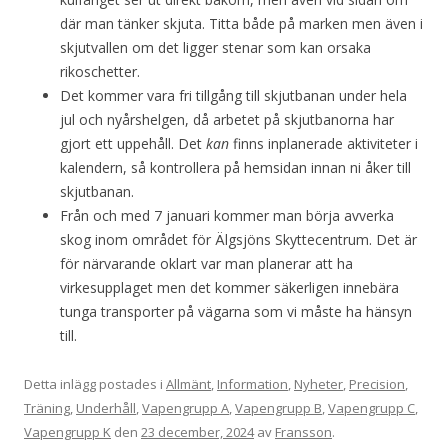
där man tänker skjuta. Titta både på marken men även i
skjutvallen om det ligger stenar som kan orsaka
rikoschetter.
Det kommer vara fri tillgång till skjutbanan under hela
jul och nyårshelgen, då arbetet på skjutbanorna har
gjort ett uppehåll. Det
kan
finns inplanerade aktiviteter i
kalendern, så kontrollera på hemsidan innan ni åker till
skjutbanan.
Från och med 7 januari kommer man börja avverka
skog inom området för Älgsjöns Skyttecentrum. Det är
för närvarande oklart var man planerar att ha
virkesupplaget men det kommer säkerligen innebära
tunga transporter på vägarna som vi måste ha hänsyn
till.
Detta inlägg postades i
Allmänt
,
Information
,
Nyheter
,
Precision
,
Träning
,
Underhåll
,
Vapengrupp A
,
Vapengrupp B
,
Vapengrupp C
,
Vapengrupp K
den
23 december, 2024
av
Fransson
.