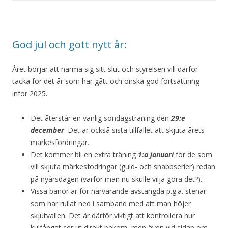
God jul och gott nytt år:
Året börjar att närma sig sitt slut och styrelsen vill därför
tacka för det år som har gått och önska god fortsättning
inför 2025.
Det återstår en vanlig söndagsträning den
29:e
december
. Det är också sista tillfället att skjuta årets
märkesfordringar.
Det kommer bli en extra träning
1:a januari
för de som
vill skjuta märkesfodringar (guld- och snabbserier) redan
på nyårsdagen (varför man nu skulle vilja göra det?).
Vissa banor är för närvarande avstängda p.g.a. stenar
som har rullat ned i samband med att man höjer
skjutvallen. Det är därför viktigt att kontrollera hur
kulfånget ser ut direkt bakom, men även vid sidan om