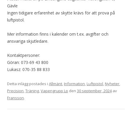
Gävle
Ingen tidigare erfarenhet av skytte krävs för att prova på
luftpistol.
Mer information finns i kalender om t.ex. avgifter och
ansvariga skjutledare.
Kontaktpersoner:
Göran: 073-69 43 800
Lukasz: 070-35 88 833
Detta inlägg postades i
Allmänt
,
Information
,
Luftpistol
,
Nyheter
,
Precision
,
Träning
,
Vapengrupp Lp
den
30 september, 2024
av
Fransson
.