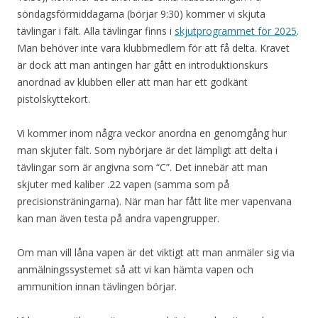
söndagsförmiddagarna (börjar 9:30) kommer vi skjuta
tävlingar i fält. Alla tävlingar finns i
skjutprogrammet för 2025
.
Man behöver inte vara klubbmedlem för att få delta. Kravet
är dock att man antingen har gått en introduktionskurs
anordnad av klubben eller att man har ett godkänt
pistolskyttekort.
Vi kommer inom några veckor anordna en genomgång hur
man skjuter fält. Som nybörjare är det lämpligt att delta i
tävlingar som är angivna som “C”. Det innebär att man
skjuter med kaliber .22 vapen (samma som på
precisionsträningarna). När man har fått lite mer vapenvana
kan man även testa på andra vapengrupper.
Om man vill låna vapen är det viktigt att man anmäler sig via
anmälningssystemet så att vi kan hämta vapen och
ammunition innan tävlingen börjar.