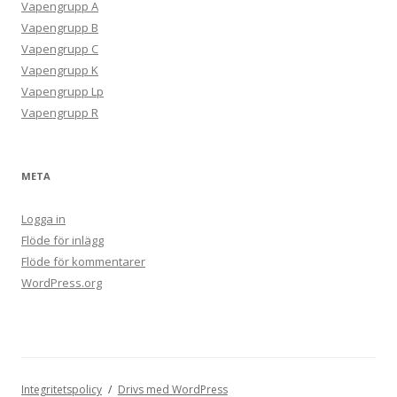
Vapengrupp A
Vapengrupp B
Vapengrupp C
Vapengrupp K
Vapengrupp Lp
Vapengrupp R
META
Logga in
Flöde för inlägg
Flöde för kommentarer
WordPress.org
Integritetspolicy
Drivs med WordPress