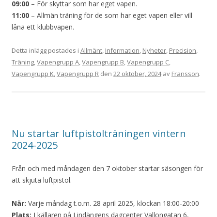
09:00
– För skyttar som har eget vapen.
11:00
– Allmän träning för de som har eget vapen eller vill
låna ett klubbvapen.
Detta inlägg postades i
Allmänt
,
Information
,
Nyheter
,
Precision
,
Träning
,
Vapengrupp A
,
Vapengrupp B
,
Vapengrupp C
,
Vapengrupp K
,
Vapengrupp R
den
22 oktober, 2024
av
Fransson
.
Nu startar luftpistolträningen vintern
2024-2025
Från och med måndagen den 7 oktober startar säsongen för
att skjuta luftpistol.
När:
Varje måndag t.o.m. 28 april 2025, klockan 18:00-20:00
Plats:
I källaren på Lindängens dagcenter Vallongatan 6,