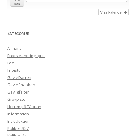
g
mån
Visa kalender
KATEGORIER
Allmänt
Enars Vandringspris
Fält
Fripistol
GävleDarren
GävleSnabben
Gävligfälten
Grovpistol
Herren på Täppan
Information
Introduktion
Kaliber .357
Kaliber .44