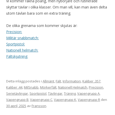
Vi kommer räkna poäng, men nybörjare och rutinerade
skyttar tävlar i olika klasser. Om man vill, kan man även delta
utom tävlan bara som en extra träning.
De olika grenarna som kommer skjutas är:
Precision:
Militär snabbmatch:
Sportpistol:
Nationell helmatch:
Fältskjutning:
Detta inlägg postades i
Allmänt
,
Fält
,
Information
,
Kaliber .357
,
Kaliber .44
,
MilSnabb
,
Mörkerfält
,
Nationell Helmatch
,
Precision
,
Serietävlingar
,
Sportpistol
,
Tävlingar
,
Träning
,
Vapengrupp A
,
Vapengrupp B
,
Vapengrupp C
,
Vapengrupp K
,
Vapengrupp R
den
30 april, 2025
av
Fransson
.