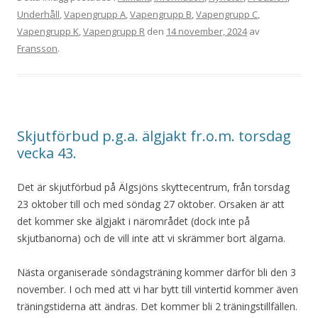
Underhåll
,
Vapengrupp A
,
Vapengrupp B
,
Vapengrupp C
,
Vapengrupp K
,
Vapengrupp R
den
14 november, 2024
av
Fransson
.
Skjutförbud p.g.a. älgjakt fr.o.m. torsdag
vecka 43.
Det är skjutförbud på Älgsjöns skyttecentrum, från torsdag
23 oktober till och med söndag 27 oktober. Orsaken är att
det kommer ske älgjakt i närområdet (dock inte på
skjutbanorna) och de vill inte att vi skrämmer bort älgarna.
Nästa organiserade söndagsträning kommer därför bli den 3
november. I och med att vi har bytt till vintertid kommer även
träningstiderna att ändras. Det kommer bli 2 träningstillfällen.