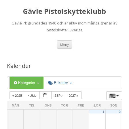
Gävle Pistolskytteklubb
Gävle Pk grundades 1940 och är aktiv inom många grenar av
pistolskytte i Sverige
Hoppa
Meny
till
innehåll
Kalender
Kategorier
Etiketter
2025
JUL
SEP
2027
MÅN
TIS
ONS
TOR
FRE
LÖR
SÖN
1
2