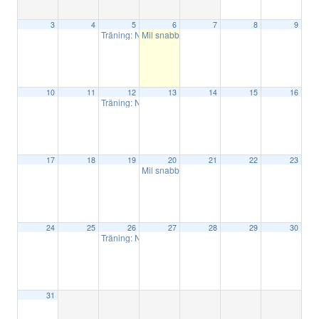
3
4
5
6
7
8
9
Träning: Nationelltskytte
Mil snabb 5
18:00
16:00
10
11
12
13
14
15
16
Träning: Nationelltskytte
16:00
17
18
19
20
21
22
23
Mil snabb 6
17:30
24
25
26
27
28
29
30
Träning: Nationelltskytte
16:00
31