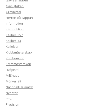
GävleSnabben
Gävligfälten
Grovpistol
Herren på Täppan
Information
Introduktion
Kaliber .357
Kaliber .44
Kallelser
Klubbmästerskap
Kombination
Kretsmästerskap
Luftpistol
MilSnabb
Mörkerfält
Nationell Helmatch
Nyheter
PPC
Precision