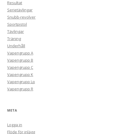
Resultat
Serietävlingar
Snubb-revolver
Sportpistol
Tävlingar
Träning
Underhåll
Vapengrupp A
Vapengrupp B
Vapengrupp C
Vapengrupp K
Vapengrupp Lp
Vapengrupp R
META
Logga in
Flöde för inlägg