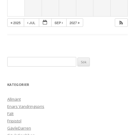
2025
JUL
SEP
2027
Sök
efter:
KATEGORIER
Allmänt
Enars Vandringspris
Fält
Fripistol
GävleDarren