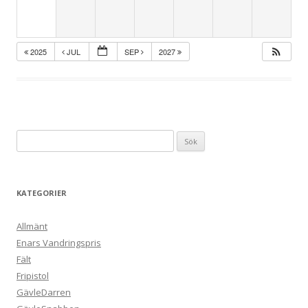
2025
JUL
SEP
2027
Sök
efter:
KATEGORIER
Allmänt
Enars Vandringspris
Fält
Fripistol
GävleDarren