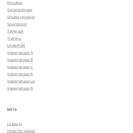
Resultat
Serietävlingar
Snubb-revolver
Sportpistol
Tävlingar
Träning
Underhåll
Vapengrupp A
Vapengrupp B
Vapengrupp C
Vapengrupp K
Vapengrupp Lp
Vapengrupp R
META
Logga in
Flöde för inlägg