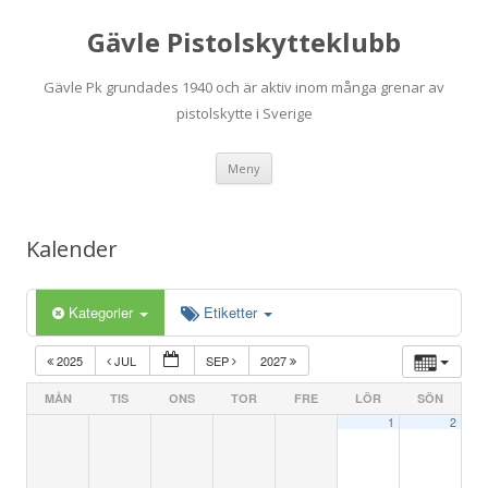
Gävle Pistolskytteklubb
Gävle Pk grundades 1940 och är aktiv inom många grenar av
pistolskytte i Sverige
Hoppa
Meny
till
innehåll
Kalender
Kategorier
Etiketter
2025
JUL
SEP
2027
MÅN
TIS
ONS
TOR
FRE
LÖR
SÖN
1
2