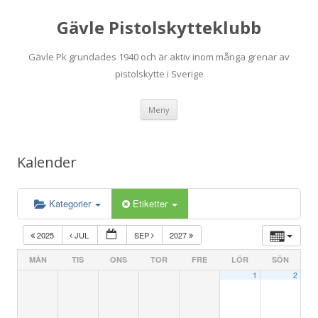
Gävle Pistolskytteklubb
Gävle Pk grundades 1940 och är aktiv inom många grenar av
pistolskytte i Sverige
Hoppa
Meny
till
innehåll
Kalender
Kategorier
Etiketter
2025
JUL
SEP
2027
MÅN
TIS
ONS
TOR
FRE
LÖR
SÖN
1
2