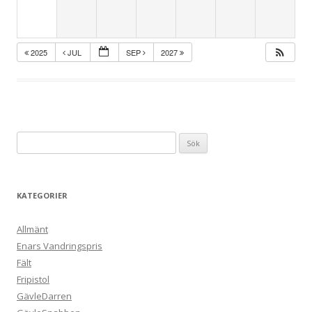
2025
JUL
SEP
2027
Sök
efter:
KATEGORIER
Allmänt
Enars Vandringspris
Fält
Fripistol
GävleDarren