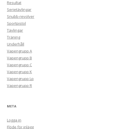
Resultat
Serietävlingar
Snubb-revolver
Sportpistol
Tävlingar
Träning
Underhåll
Vapengrupp A
Vapengrupp B
Vapengrupp C
Vapengrupp K
Vapengrupp Lp
Vapengrupp R
META
Logga in
Flöde för inlägg