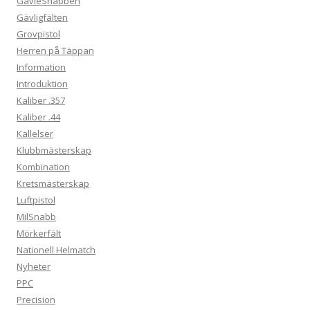
GävleSnabben
Gävligfälten
Grovpistol
Herren på Täppan
Information
Introduktion
Kaliber .357
Kaliber .44
Kallelser
Klubbmästerskap
Kombination
Kretsmästerskap
Luftpistol
MilSnabb
Mörkerfält
Nationell Helmatch
Nyheter
PPC
Precision