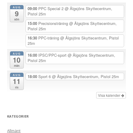
a
AUG
09:00
PPC Special 2
@ Älgsjöns Skyttecentrum,
9
v
Pistol 25m
sön
i
15:00
Precisionsträning
@ Älgsjöns Skyttecentrum,
Pistol 25m
g
e
16:30
PPC-träning
@ Älgsjöns Skyttecentrum, Pistol
25m
r
i
AUG
16:00
IPSC/PPC-sport
@ Älgsjöns Skyttecentrum,
10
Pistol 25m
n
mån
g
AUG
18:00
Sport 6
@ Älgsjöns Skyttecentrum, Pistol 25m
11
tis
Visa kalender
KATEGORIER
Allmänt