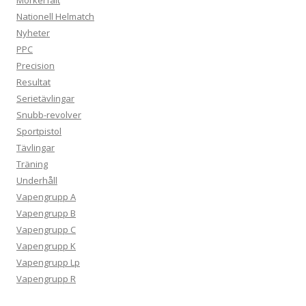
Nationell Helmatch
Nyheter
PPC
Precision
Resultat
Serietävlingar
Snubb-revolver
Sportpistol
Tävlingar
Träning
Underhåll
Vapengrupp A
Vapengrupp B
Vapengrupp C
Vapengrupp K
Vapengrupp Lp
Vapengrupp R