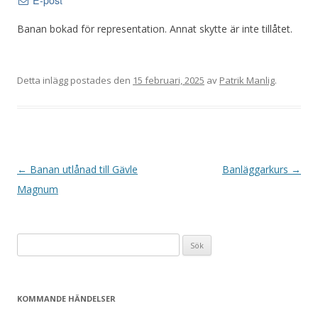
E-post
Banan bokad för representation. Annat skytte är inte tillåtet.
Detta inlägg postades den
15 februari, 2025
av
Patrik Manlig
.
I
←
Banan utlånad till Gävle
Banläggarkurs
→
n
Magnum
l
ä
Sök
g
efter:
g
s
KOMMANDE HÄNDELSER
n