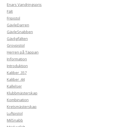
Enars Vandringspris
Fält
Fripistol
GävleDarren
GävleSnabben
Gävligfälten
Grovpistol
Herren på Täppan
Information
Introduktion
Kaliber .357
Kaliber .44
Kallelser
Klubbmästerskap
Kombination
Kretsmästerskap
Luftpistol
MilSnabb
Mörkerfält