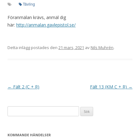
Tävling
Föranmälan krävs, anmäl dig
här:
http://anmalan.gavlepistol.se/
Detta inlägg postades den
21 mars, 2021
av
Nils Muhrén
.
I
←
Fält 2 (C + R)
Fält 13 (KM C + R)
→
n
l
Sök
ä
efter:
g
g
KOMMANDE HÄNDELSER
s