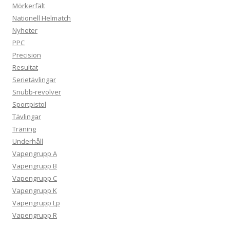
Mörkerfält
Nationell Helmatch
Nyheter
PPC
Precision
Resultat
Serietävlingar
Snubb-revolver
Sportpistol
Tävlingar
Träning
Underhåll
Vapengrupp A
Vapengrupp B
Vapengrupp C
Vapengrupp K
Vapengrupp Lp
Vapengrupp R