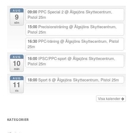
n
AUG
09:00
PPC Special 2
@ Älgsjöns Skyttecentrum,
9
a
Pistol 25m
sön
v
15:00
Precisionsträning
@ Älgsjöns Skyttecentrum,
Pistol 25m
i
g
16:30
PPC-träning
@ Älgsjöns Skyttecentrum, Pistol
25m
e
r
AUG
16:00
IPSC/PPC-sport
@ Älgsjöns Skyttecentrum,
10
Pistol 25m
i
mån
n
AUG
18:00
Sport 6
@ Älgsjöns Skyttecentrum, Pistol 25m
g
11
tis
Visa kalender
KATEGORIER