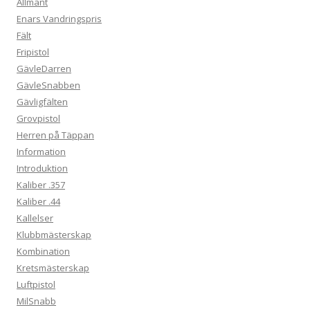
Allmänt
Enars Vandringspris
Fält
Fripistol
GävleDarren
GävleSnabben
Gävligfälten
Grovpistol
Herren på Täppan
Information
Introduktion
Kaliber .357
Kaliber .44
Kallelser
Klubbmästerskap
Kombination
Kretsmästerskap
Luftpistol
MilSnabb