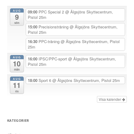
n
AUG
09:00
PPC Special 2
@ Älgsjöns Skyttecentrum,
9
a
Pistol 25m
sön
v
15:00
Precisionsträning
@ Älgsjöns Skyttecentrum,
Pistol 25m
i
g
16:30
PPC-träning
@ Älgsjöns Skyttecentrum, Pistol
25m
e
r
AUG
16:00
IPSC/PPC-sport
@ Älgsjöns Skyttecentrum,
10
Pistol 25m
i
mån
n
AUG
18:00
Sport 6
@ Älgsjöns Skyttecentrum, Pistol 25m
g
11
tis
Visa kalender
KATEGORIER