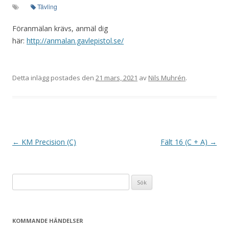
Tävling
Föranmälan krävs, anmäl dig
här:
http://anmalan.gavlepistol.se/
Detta inlägg postades den
21 mars, 2021
av
Nils Muhrén
.
I
←
KM Precision (C)
Fält 16 (C + A)
→
n
l
Sök
ä
efter:
g
g
KOMMANDE HÄNDELSER
s