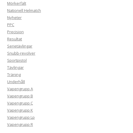
Mörkerfält
Nationell Helmatch
Nyheter
PPC
Precision
Resultat
Serietävlingar
Snubb-revolver
Sportpistol
Tävlingar
Träning
Underhåll
Vapengrupp A
Vapengrupp B
Vapengrupp C
Vapengrupp K
Vapengrupp Lp
Vapengrupp R