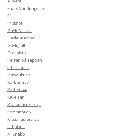
Allmänt
Enars Vandringspris
Fält
Fripistol
GävleDarren
GävleSnabben
Gävligfälten
Grovpistol
Herren på Täppan
Information
Introduktion
Kaliber .357
Kaliber .44
Kallelser
Klubbmästerskap
Kombination
Kretsmästerskap
Luftpistol
MilSnabb