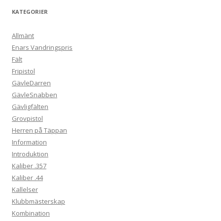
KATEGORIER
Allmänt
Enars Vandringspris
Fält
Fripistol
GävleDarren
GävleSnabben
Gävligfälten
Grovpistol
Herren på Täppan
Information
Introduktion
Kaliber .357
Kaliber .44
Kallelser
Klubbmästerskap
Kombination