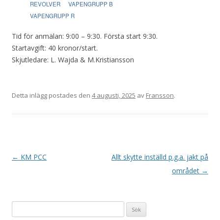
REVOLVER
VAPENGRUPP B
VAPENGRUPP R
Tid för anmälan: 9:00 – 9:30. Första start 9:30.
Startavgift: 40 kronor/start.
Skjutledare: L. Wajda & M.Kristiansson
Detta inlägg postades den
4 augusti, 2025
av
Fransson
.
I
←
KM PCC
Allt skytte inställd p.g.a. jakt på
n
området
→
l
ä
Sök
g
efter: