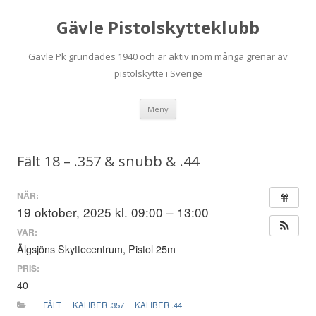
Gävle Pistolskytteklubb
Gävle Pk grundades 1940 och är aktiv inom många grenar av
pistolskytte i Sverige
Hoppa
Meny
till
innehåll
Fält 18 – .357 & snubb & .44
NÄR:
19 oktober, 2025 kl. 09:00 – 13:00
VAR:
Älgsjöns Skyttecentrum, Pistol 25m
PRIS:
40
FÄLT
KALIBER .357
KALIBER .44