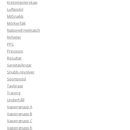
Kretsmästerskap
Luftpistol
MilSnabb
Mörkerfält
Nationell Helmatch
Nyheter
PPC
Precision
Resultat
Serietävlingar
Snubb-revolver
Sportpistol
Tävlingar
Träning
Underhåll
Vapengrupp A
Vapengrupp B
Vapengrupp C
Vapengrupp K