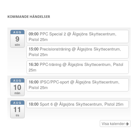
g
s
KOMMANDE HÄNDELSER
n
a
AUG
09:00
PPC Special 2
@ Älgsjöns Skyttecentrum,
9
v
Pistol 25m
sön
i
15:00
Precisionsträning
@ Älgsjöns Skyttecentrum,
Pistol 25m
g
e
16:30
PPC-träning
@ Älgsjöns Skyttecentrum, Pistol
25m
r
i
AUG
16:00
IPSC/PPC-sport
@ Älgsjöns Skyttecentrum,
10
Pistol 25m
n
mån
g
AUG
18:00
Sport 6
@ Älgsjöns Skyttecentrum, Pistol 25m
11
tis
Visa kalender