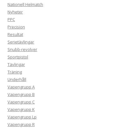
Nationell Helmatch
Nyheter
PPC
Precision
Resultat
Serietävlingar
Snubb-revolver
Sportpistol
Tävlingar
Träning
Underhåll
Vapengrupp A
Vapengrupp B
Vapengrupp C
Vapengrupp K
Vapengrupp Lp
Vapengrupp R