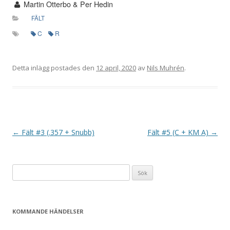
Martin Otterbo & Per Hedin
FÄLT
C
R
Detta inlägg postades den
12 april, 2020
av
Nils Muhrén
.
I
←
Fält #3 (.357 + Snubb)
Fält #5 (C + KM A)
→
n
l
Sök
ä
efter:
g
g
KOMMANDE HÄNDELSER
s