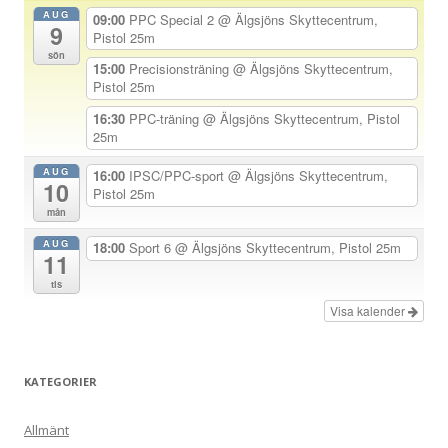
n
AUG
09:00
PPC Special 2
@ Älgsjöns Skyttecentrum,
9
a
Pistol 25m
sön
v
15:00
Precisionsträning
@ Älgsjöns Skyttecentrum,
Pistol 25m
i
g
16:30
PPC-träning
@ Älgsjöns Skyttecentrum, Pistol
25m
e
r
AUG
16:00
IPSC/PPC-sport
@ Älgsjöns Skyttecentrum,
10
Pistol 25m
i
mån
n
AUG
18:00
Sport 6
@ Älgsjöns Skyttecentrum, Pistol 25m
g
11
tis
Visa kalender
KATEGORIER
Allmänt