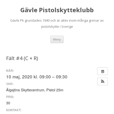
Gävle Pistolskytteklubb
Gävle Pk grundades 1940 och är aktiv inom många grenar av
pistolskytte i Sverige
Hoppa
Meny
till
innehåll
Fält #4 (C + R)
NÄR:
10 maj, 2020 kl. 09:00 – 09:30
VAR:
Älgsjöns Skyttecentrum, Pistol 25m
PRIS:
30
KONTAKT: