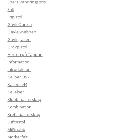
Enars Vandringspris
Fält
Fripistol
GävleDarren
GävleSnabben
Gävligfälten
Grovpistol
Herren på Täppan
Information
Introduktion
Kaliber .357
Kaliber .44
Kallelser
Klubbmästerskap
Kombination
Kretsmästerskap
Luftpistol
MilSnabb
Mörkerfält