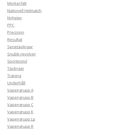
Mörkerfält
Nationell Helmatch
Nyheter
PPC
Precision
Resultat
Serietävlingar
Snubb-revolver
Sportpistol
Tävlingar
Träning
Underhåll
Vapengrupp A
Vapengrupp B
Vapengrupp C
Vapengrupp K
Vapengrupp Lp
Vapengrupp R