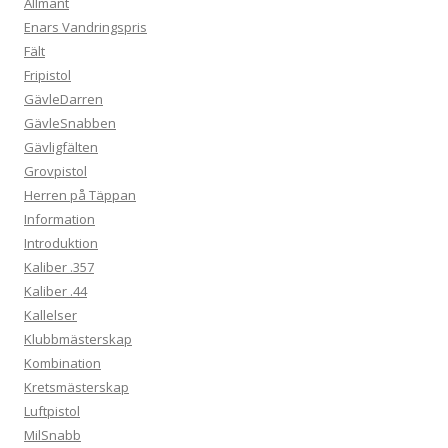
Allmänt
Enars Vandringspris
Fält
Fripistol
GävleDarren
GävleSnabben
Gävligfälten
Grovpistol
Herren på Täppan
Information
Introduktion
Kaliber .357
Kaliber .44
Kallelser
Klubbmästerskap
Kombination
Kretsmästerskap
Luftpistol
MilSnabb