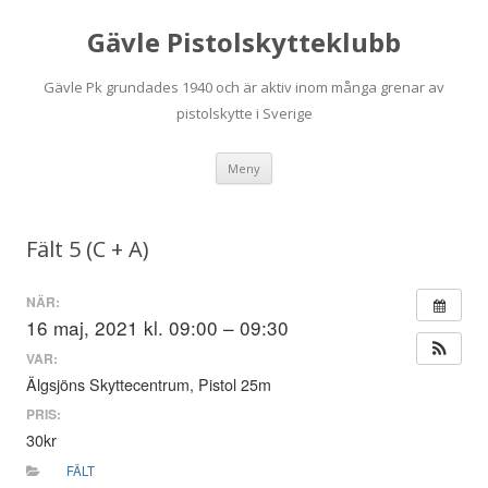
Gävle Pistolskytteklubb
Gävle Pk grundades 1940 och är aktiv inom många grenar av
pistolskytte i Sverige
Hoppa
Meny
till
innehåll
Fält 5 (C + A)
NÄR:
16 maj, 2021 kl. 09:00 – 09:30
VAR:
Älgsjöns Skyttecentrum, Pistol 25m
PRIS:
30kr
FÄLT