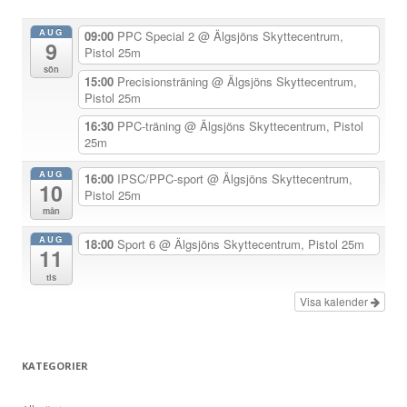
n
AUG
09:00
PPC Special 2
@ Älgsjöns Skyttecentrum,
9
a
Pistol 25m
sön
v
15:00
Precisionsträning
@ Älgsjöns Skyttecentrum,
Pistol 25m
i
g
16:30
PPC-träning
@ Älgsjöns Skyttecentrum, Pistol
25m
e
r
AUG
16:00
IPSC/PPC-sport
@ Älgsjöns Skyttecentrum,
10
Pistol 25m
i
mån
n
AUG
18:00
Sport 6
@ Älgsjöns Skyttecentrum, Pistol 25m
g
11
tis
Visa kalender
KATEGORIER