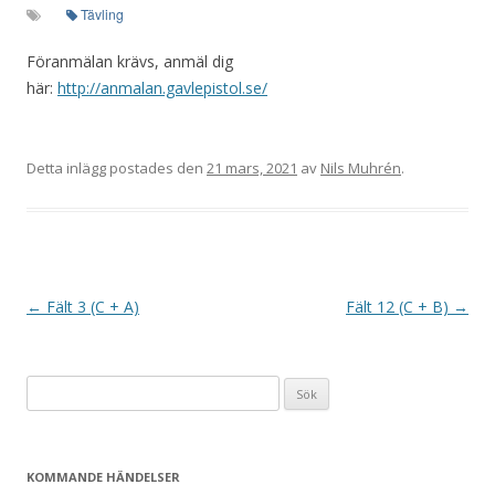
Tävling
Föranmälan krävs, anmäl dig
här:
http://anmalan.gavlepistol.se/
Detta inlägg postades den
21 mars, 2021
av
Nils Muhrén
.
I
←
Fält 3 (C + A)
Fält 12 (C + B)
→
n
l
Sök
ä
efter:
g
g
KOMMANDE HÄNDELSER
s