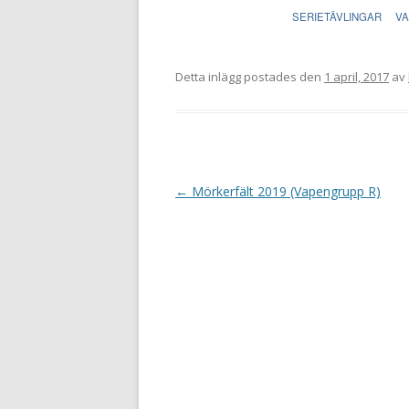
SERIETÄVLINGAR
V
Detta inlägg postades den
1 april, 2017
av
I
←
Mörkerfält 2019 (Vapengrupp R)
n
l
ä
g
g
s
n
a