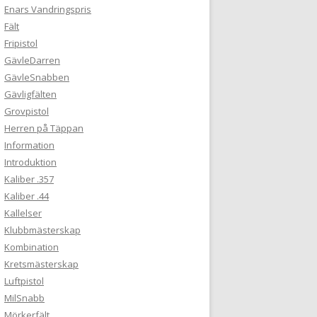
Enars Vandringspris
Fält
Fripistol
GävleDarren
GävleSnabben
Gävligfälten
Grovpistol
Herren på Täppan
Information
Introduktion
Kaliber .357
Kaliber .44
Kallelser
Klubbmästerskap
Kombination
Kretsmästerskap
Luftpistol
MilSnabb
Mörkerfält