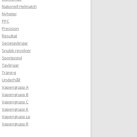
Nationell Helmatch
Nyheter
PPC
Precision
Resultat
Serietävlingar
Snubb-revolver
Sportpistol
Tävlingar
Träning
Underhåll
Vapengrupp A
Vapengrupp B
Vapengrupp C
Vapengrupp K
Vapengrupp Lp
Vapengrupp R