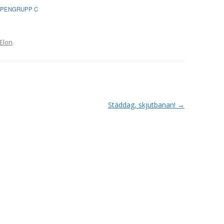
VAPENGRUPP K
APENGRUPP C
MILJÖAMMUNITION?
Elon
.
BRA ATT HA LÄNKAR – VAPEN MM
Städdag, skjutbanan!
→