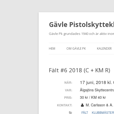
Gävle Pistolskyttek
Gävle Pk grundades 1940 och är aktiv inom
HEM
OM GÄVLE PK
KALENDER
HITTA HIT
Fält #6 2018 (C + KM R)
NYBÖRJARE
MEDLEMSANSÖKAN
17 juni, 2018 kl.
NÄR:
Älgsjöns Skyttecentr
VAR:
KONTAKT
30 kr / KM 40 kr
PRIS:
STADGAR
M. Carlsson & A.
KONTAKT:
FÄLT
KLUBBMÄSTE