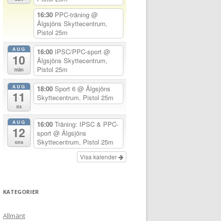
16:30
PPC-träning
@
Älgsjöns Skyttecentrum,
Pistol 25m
AUG
16:00
IPSC/PPC-sport
@
10
Älgsjöns Skyttecentrum,
Pistol 25m
mån
AUG
18:00
Sport 6
@ Älgsjöns
11
Skyttecentrum, Pistol 25m
tis
AUG
16:00
Träning: IPSC & PPC-
12
sport
@ Älgsjöns
Skyttecentrum, Pistol 25m
ons
Visa kalender
KATEGORIER
Allmänt