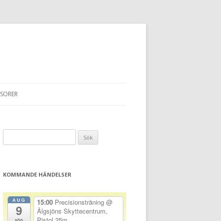
SORER
Sök
efter:
KOMMANDE HÄNDELSER
AUG
15:00
Precisionsträning
@
9
Älgsjöns Skyttecentrum,
Pistol 25m
sön