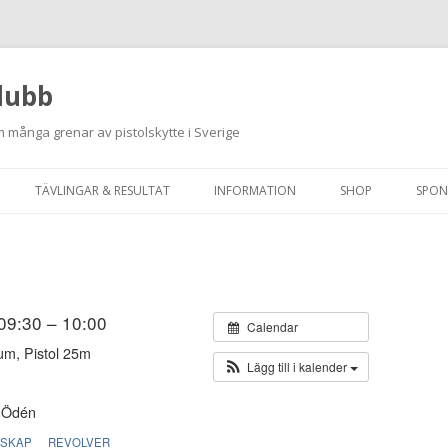
lubb
 många grenar av pistolskytte i Sverige
Hoppa
till
TÄVLINGAR & RESULTAT
INFORMATION
SHOP
SPON
innehåll
ANMÄLAN ON-LINE
ORDNINGSREGLER
SKJUTPROGRAM 2026
INTEGRITETSPOLICY
RUTINER FÖR SKJUTLEDARE
 09:30 – 10:00
Calendar
um, Pistol 25m
FÄLTSKYTTE
Lägg till i kalender
VAPENLICENS &
 Ödén
FÖRENINGSINTYG
RSKAP
REVOLVER