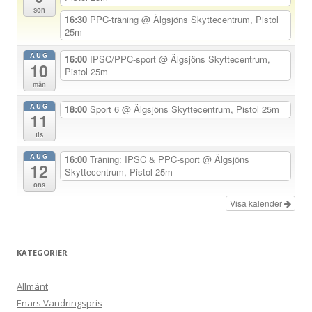
sön
v
16:30
PPC-träning
@ Älgsjöns Skyttecentrum, Pistol
25m
i
g
AUG
16:00
IPSC/PPC-sport
@ Älgsjöns Skyttecentrum,
10
Pistol 25m
e
mån
r
AUG
18:00
Sport 6
@ Älgsjöns Skyttecentrum, Pistol 25m
i
11
n
tis
g
AUG
16:00
Träning: IPSC & PPC-sport
@ Älgsjöns
12
Skyttecentrum, Pistol 25m
ons
Visa kalender
KATEGORIER
Allmänt
Enars Vandringspris