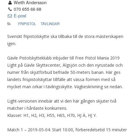
Weith Andersson
070 655 66 68
E-post
FRIPISTOL
TÄVLINGAR
Svenskt fripistolskytte ska tillbaka till de stora mästerskapen
igen.
Gävle Pistolskytteklubb inbjuder till Free Pistol Mania 2019
Light på Gävle Skyttecenter, Älgsjön och den nyrustade och
numer från skjutförbud befriade 50-meters banan. Här ges
landets frispistolskyttar tillfälle att vässa formen med så
mycket man orkar i tävlingsskytte. Vägbeskrivning se nedan.
Light-versionen innebär att vi den här gången skjuter två
matcher i hårdaste konkurrens.
Klasser: H1, H2, H3, H55, H65, H70, HJ Ä, HJ Y.
Match 1 – 2019-05-04: Start 10:00, förberedelsetid 15 minuter