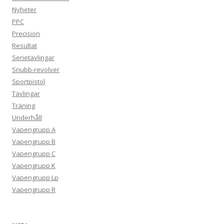
Nyheter
PPC
Precision
Resultat
Serietävlingar
Snubb-revolver
Sportpistol
Tävlingar
Träning
Underhåll
Vapengrupp A
Vapengrupp B
Vapengrupp C
Vapengrupp K
Vapengrupp Lp
Vapengrupp R