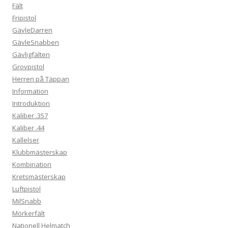
Fält
Fripistol
GävleDarren
GävleSnabben
Gävligfälten
Grovpistol
Herren på Täppan
Information
Introduktion
Kaliber .357
Kaliber .44
Kallelser
Klubbmästerskap
Kombination
Kretsmästerskap
Luftpistol
MilSnabb
Mörkerfält
Nationell Helmatch