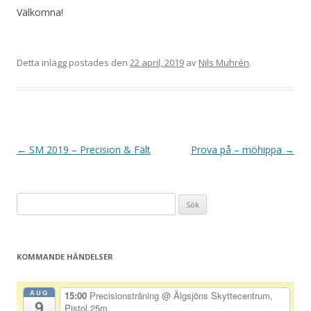
Välkomna!
Detta inlägg postades den
22 april, 2019
av
Nils Muhrén
.
I
←
SM 2019 – Precision & Fält
Prova på – möhippa
→
n
l
Sök
ä
efter:
g
g
KOMMANDE HÄNDELSER
s
n
AUG
15:00
Precisionsträning
@ Älgsjöns Skyttecentrum,
9
a
Pistol 25m