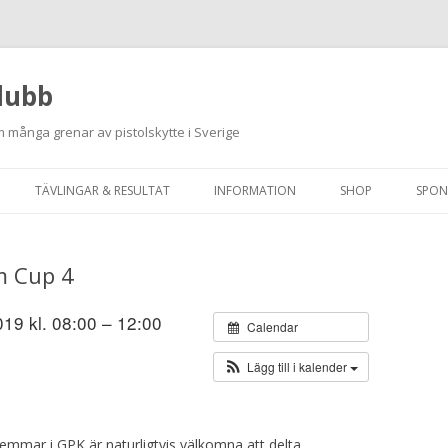
lubb
 många grenar av pistolskytte i Sverige
Hoppa
till
TÄVLINGAR & RESULTAT
INFORMATION
SHOP
SPON
innehåll
ANMÄLAN ON-LINE
ORDNINGSREGLER
 Cup 4
SKJUTPROGRAM 2026
INTEGRITETSPOLICY
RUTINER FÖR SKJUTLEDARE
19 kl. 08:00 – 12:00
Calendar
FÄLTSKYTTE
Lägg till i kalender
VAPENLICENS &
FÖRENINGSINTYG
mmar i GPK är naturligtvis välkomna att delta.