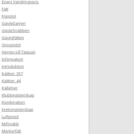
Enars Vandringspris
Fält
Fripistol
GävleDarren
GävleSnabben
Gävligfälten
Grovpistol
Herren på Täppan
Information
Introduktion
Kaliber .357
Kaliber .44
Kallelser
Klubbmästerskap
Kombination
Kretsmästerskap
Luftpistol
MilSnabb
Mörkerfält