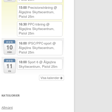
15:00
Precisionsträning
@
Älgsjöns Skyttecentrum,
Pistol 25m
16:30
PPC-träning
@
Älgsjöns Skyttecentrum,
Pistol 25m
AUG
16:00
IPSC/PPC-sport
@
10
Älgsjöns Skyttecentrum,
Pistol 25m
mån
AUG
18:00
Sport 6
@ Älgsjöns
11
Skyttecentrum, Pistol 25m
tis
Visa kalender
KATEGORIER
Allmänt