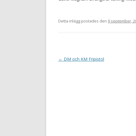
Detta inlägg postades den
9 september, 2
I
←
DM och KM Fripistol
n
l
ä
g
g
s
n
a
v