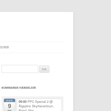
SORER
Sök
efter:
KOMMANDE HÄNDELSER
AUG
09:00
PPC Special 2
@
9
Älgsjöns Skyttecentrum,
Pistol 25m
sön