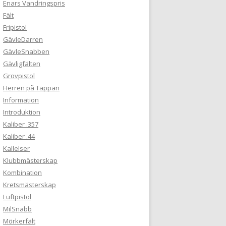
Enars Vandringspris
Fält
Fripistol
GävleDarren
GävleSnabben
Gävligfälten
Grovpistol
Herren på Täppan
Information
Introduktion
Kaliber .357
Kaliber .44
Kallelser
Klubbmästerskap
Kombination
Kretsmästerskap
Luftpistol
MilSnabb
Mörkerfält