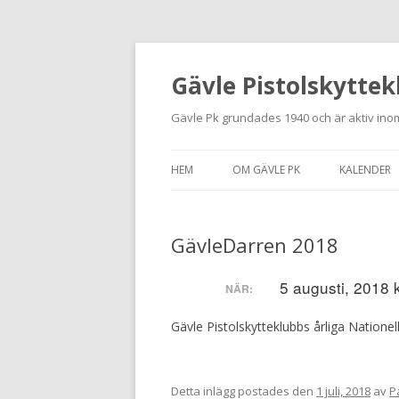
Gävle Pistolskyttek
Gävle Pk grundades 1940 och är aktiv inom
HEM
OM GÄVLE PK
KALENDER
HITTA HIT
GävleDarren 2018
NYBÖRJARE
MEDLEMSANSÖKAN
5 augusti, 2018 
NÄR:
KONTAKT
Gävle Pistolskytteklubbs årliga Nationel
STADGAR
Detta inlägg postades den
1 juli, 2018
av
P