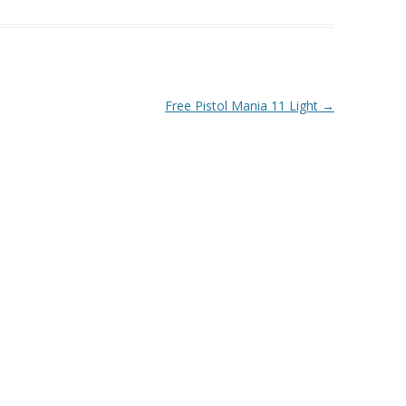
VAPENGRUPP K
MILJÖAMMUNITION?
BRA ATT HA LÄNKAR – VAPEN MM
Free Pistol Mania 11 Light
→