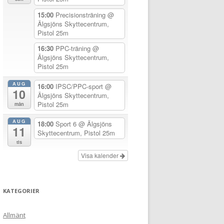
15:00
Precisionsträning
@
Älgsjöns Skyttecentrum,
Pistol 25m
16:30
PPC-träning
@
Älgsjöns Skyttecentrum,
Pistol 25m
AUG
16:00
IPSC/PPC-sport
@
10
Älgsjöns Skyttecentrum,
Pistol 25m
mån
AUG
18:00
Sport 6
@ Älgsjöns
11
Skyttecentrum, Pistol 25m
tis
Visa kalender
KATEGORIER
Allmänt