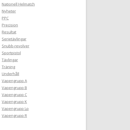
Nationell Helmatch
Nyheter
PPC
Precision
Resultat
Serietävlingar
Snubb-revolver
Sportpistol
Tävlingar
Träning
Underhåll
Vapengrupp A
Vapengrupp B
Vapengrupp C
Vapengrupp K
Vapengrupp Lp
Vapengrupp R