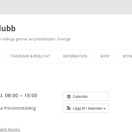
lubb
 många grenar av pistolskytte i Sverige
Hoppa
till
TÄVLINGAR & RESULTAT
INFORMATION
SHOP
SPON
innehåll
ANMÄLAN ON-LINE
ORDNINGSREGLER
SKJUTPROGRAM 2026
INTEGRITETSPOLICY
RUTINER FÖR SKJUTLEDARE
kl. 08:00 – 15:00
Calendar
FÄLTSKYTTE
la Precisionstävling
Lägg till i kalender
VAPENLICENS &
FÖRENINGSINTYG
atrik Manlig
.