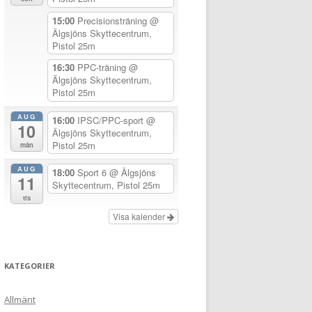
15:00
Precisionsträning
@
Älgsjöns Skyttecentrum,
Pistol 25m
16:30
PPC-träning
@
Älgsjöns Skyttecentrum,
Pistol 25m
AUG
16:00
IPSC/PPC-sport
@
10
Älgsjöns Skyttecentrum,
Pistol 25m
mån
AUG
18:00
Sport 6
@ Älgsjöns
11
Skyttecentrum, Pistol 25m
tis
Visa kalender
KATEGORIER
Allmänt