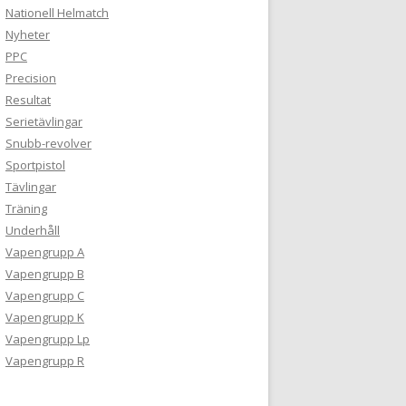
Nationell Helmatch
Nyheter
PPC
Precision
Resultat
Serietävlingar
Snubb-revolver
Sportpistol
Tävlingar
Träning
Underhåll
Vapengrupp A
Vapengrupp B
Vapengrupp C
Vapengrupp K
Vapengrupp Lp
Vapengrupp R