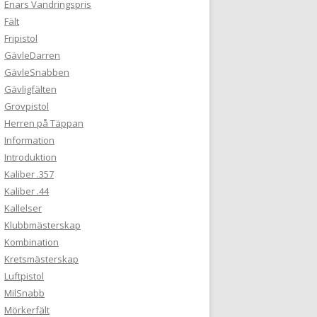
Enars Vandringspris
Fält
Fripistol
GävleDarren
GävleSnabben
Gävligfälten
Grovpistol
Herren på Täppan
Information
Introduktion
Kaliber .357
Kaliber .44
Kallelser
Klubbmästerskap
Kombination
Kretsmästerskap
Luftpistol
MilSnabb
Mörkerfält