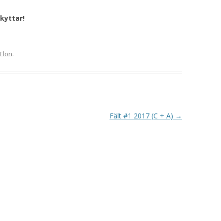
VAPENGRUPP K
kyttar!
MILJÖAMMUNITION?
BRA ATT HA LÄNKAR – VAPEN MM
Elon
.
Fält #1 2017 (C + A)
→