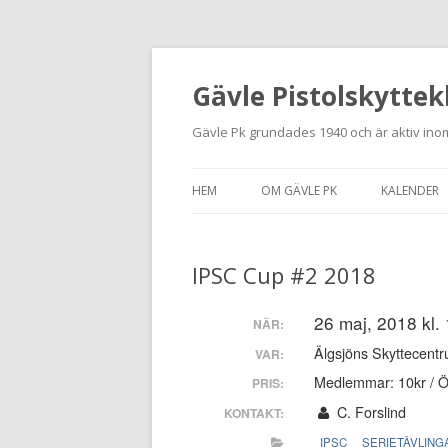
Gävle Pistolskyttek
Gävle Pk grundades 1940 och är aktiv inom
HEM
OM GÄVLE PK
KALENDER
HITTA HIT
IPSC Cup #2 2018
NYBÖRJARE
MEDLEMSANSÖKAN
26 maj, 2018 kl.
NÄR:
Älgsjöns Skyttecentr
VAR:
KONTAKT
Medlemmar: 10kr / Ö
PRIS:
STADGAR
C. Forslind
KONTAKT:
IPSC
SERIETÄVLING