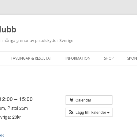
lubb
 många grenar av pistolskytte i Sverige
Hoppa
till
TÄVLINGAR & RESULTAT
INFORMATION
SHOP
SPON
innehåll
ANMÄLAN ON-LINE
ORDNINGSREGLER
SKJUTPROGRAM 2026
INTEGRITETSPOLICY
RUTINER FÖR SKJUTLEDARE
 12:00 – 15:00
Calendar
um, Pistol 25m
FÄLTSKYTTE
Lägg till i kalender
vriga: 20kr
VAPENLICENS &
FÖRENINGSINTYG
AR