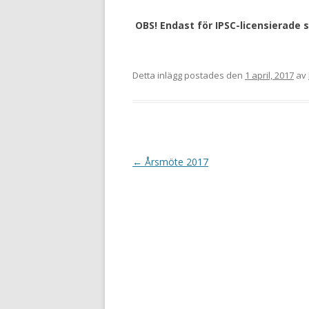
OBS! Endast för IPSC-licensierade s
Detta inlägg postades den
1 april, 2017
av
I
←
Årsmöte 2017
n
l
ä
g
g
s
n