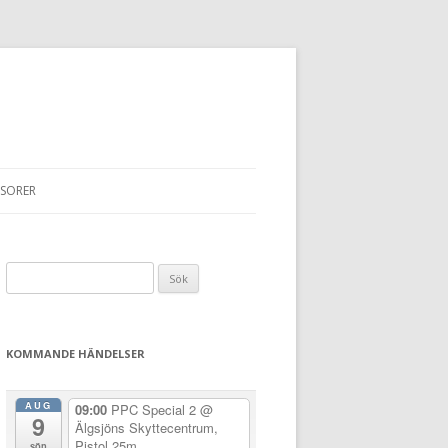
SORER
Sök
efter:
KOMMANDE HÄNDELSER
AUG
09:00
PPC Special 2
@
9
Älgsjöns Skyttecentrum,
Pistol 25m
sön