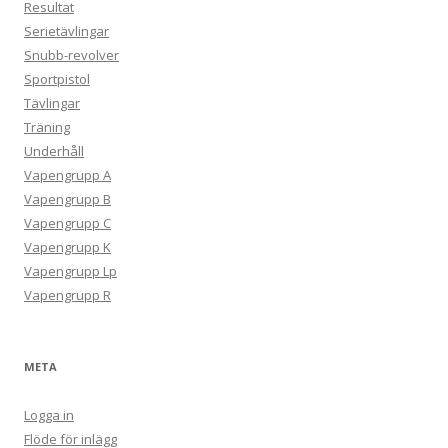
Resultat
Serietävlingar
Snubb-revolver
Sportpistol
Tävlingar
Träning
Underhåll
Vapengrupp A
Vapengrupp B
Vapengrupp C
Vapengrupp K
Vapengrupp Lp
Vapengrupp R
META
Logga in
Flöde för inlägg