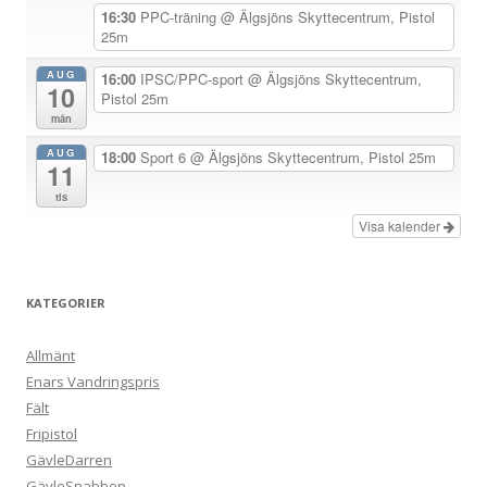
g
16:30
PPC-träning
@ Älgsjöns Skyttecentrum, Pistol
25m
e
r
AUG
16:00
IPSC/PPC-sport
@ Älgsjöns Skyttecentrum,
10
Pistol 25m
i
mån
n
AUG
18:00
Sport 6
@ Älgsjöns Skyttecentrum, Pistol 25m
g
11
tis
Visa kalender
KATEGORIER
Allmänt
Enars Vandringspris
Fält
Fripistol
GävleDarren
GävleSnabben