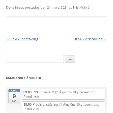
Detta inlägg postades den
21 mars, 2021
av
Nils Muhrén
.
I
←
IPSC-Serietävling
IPSC-Serietävling
→
n
l
Sök
ä
efter:
g
g
KOMMANDE HÄNDELSER
s
n
AUG
09:00
PPC Special 2
@ Älgsjöns Skyttecentrum,
9
a
Pistol 25m
sön
v
15:00
Precisionsträning
@ Älgsjöns Skyttecentrum,
Pistol 25m
i