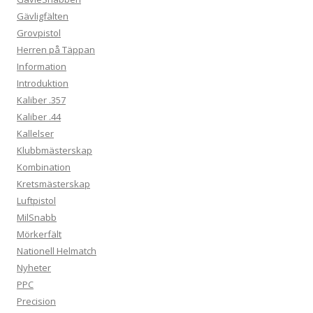
Gävligfälten
Grovpistol
Herren på Täppan
Information
Introduktion
Kaliber .357
Kaliber .44
Kallelser
Klubbmästerskap
Kombination
Kretsmästerskap
Luftpistol
MilSnabb
Mörkerfält
Nationell Helmatch
Nyheter
PPC
Precision