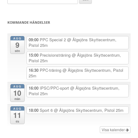
g
efter:
g
s
KOMMANDE HÄNDELSER
n
a
AUG
09:00
PPC Special 2
@ Älgsjöns Skyttecentrum,
9
v
Pistol 25m
sön
i
15:00
Precisionsträning
@ Älgsjöns Skyttecentrum,
Pistol 25m
g
e
16:30
PPC-träning
@ Älgsjöns Skyttecentrum, Pistol
25m
r
i
AUG
16:00
IPSC/PPC-sport
@ Älgsjöns Skyttecentrum,
10
Pistol 25m
n
mån
g
AUG
18:00
Sport 6
@ Älgsjöns Skyttecentrum, Pistol 25m
11
tis
Visa kalender