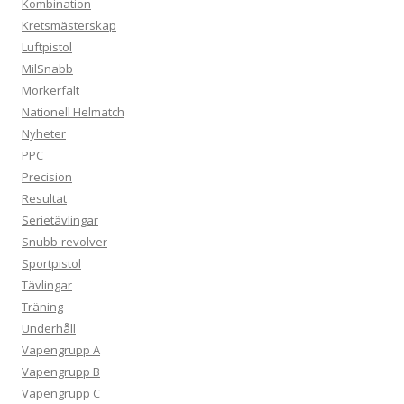
Kombination
Kretsmästerskap
Luftpistol
MilSnabb
Mörkerfält
Nationell Helmatch
Nyheter
PPC
Precision
Resultat
Serietävlingar
Snubb-revolver
Sportpistol
Tävlingar
Träning
Underhåll
Vapengrupp A
Vapengrupp B
Vapengrupp C