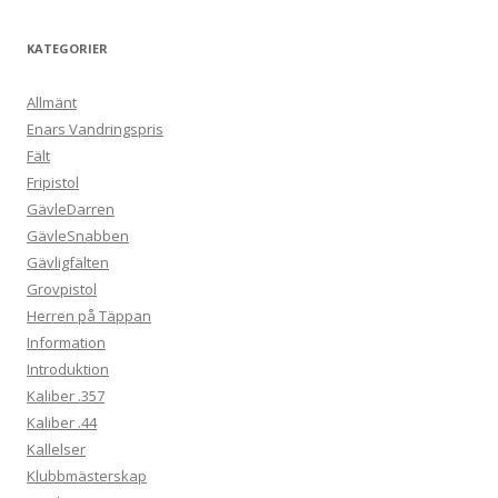
KATEGORIER
Allmänt
Enars Vandringspris
Fält
Fripistol
GävleDarren
GävleSnabben
Gävligfälten
Grovpistol
Herren på Täppan
Information
Introduktion
Kaliber .357
Kaliber .44
Kallelser
Klubbmästerskap