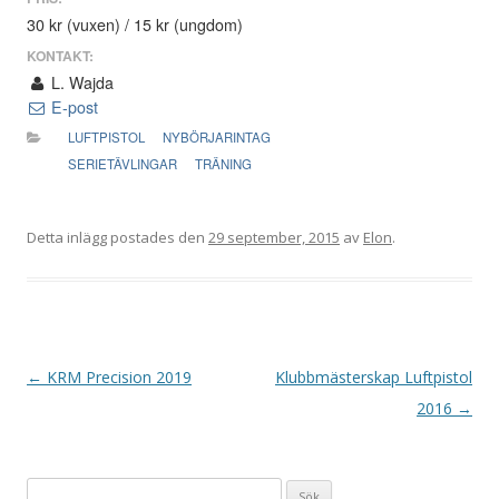
30 kr (vuxen) / 15 kr (ungdom)
KONTAKT:
L. Wajda
E-post
LUFTPISTOL
NYBÖRJARINTAG
SERIETÄVLINGAR
TRÄNING
Detta inlägg postades den
29 september, 2015
av
Elon
.
I
←
KRM Precision 2019
Klubbmästerskap Luftpistol
n
2016
→
l
ä
Sök