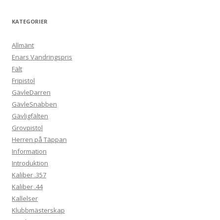
KATEGORIER
Allmänt
Enars Vandringspris
Fält
Fripistol
GävleDarren
GävleSnabben
Gävligfälten
Grovpistol
Herren på Täppan
Information
Introduktion
Kaliber .357
Kaliber .44
Kallelser
Klubbmästerskap