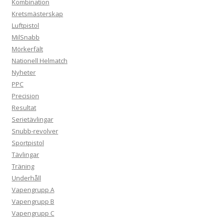
Kombination
Kretsmästerskap
Luftpistol
MilSnabb
Mörkerfält
Nationell Helmatch
Nyheter
PPC
Precision
Resultat
Serietävlingar
Snubb-revolver
Sportpistol
Tävlingar
Träning
Underhåll
Vapengrupp A
Vapengrupp B
Vapengrupp C