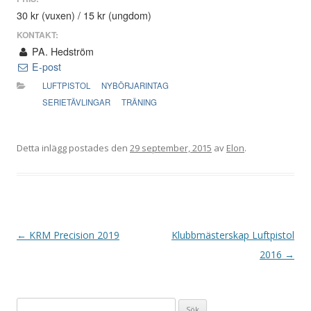
30 kr (vuxen) / 15 kr (ungdom)
KONTAKT:
PA. Hedström
E-post
LUFTPISTOL
NYBÖRJARINTAG
SERIETÄVLINGAR
TRÄNING
Detta inlägg postades den
29 september, 2015
av
Elon
.
I
←
KRM Precision 2019
Klubbmästerskap Luftpistol
n
2016
→
l
ä
Sök