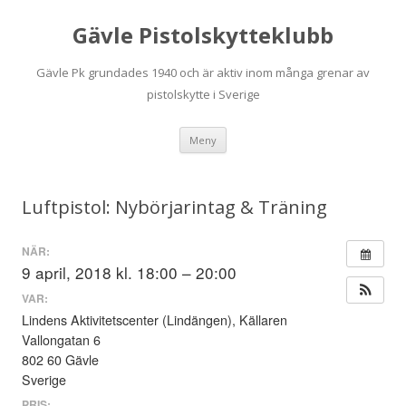
Gävle Pistolskytteklubb
Gävle Pk grundades 1940 och är aktiv inom många grenar av
pistolskytte i Sverige
Hoppa
Meny
till
innehåll
Luftpistol: Nybörjarintag & Träning
NÄR:
9 april, 2018 kl. 18:00 – 20:00
VAR:
Lindens Aktivitetscenter (Lindängen), Källaren
Vallongatan 6
802 60 Gävle
Sverige
PRIS: