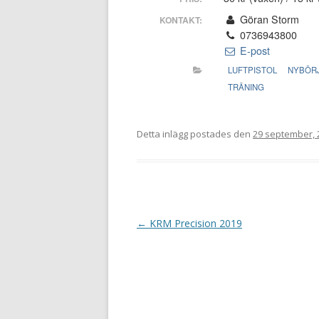
Göran Storm
KONTAKT:
0736943800
E-post
LUFTPISTOL
NYBÖR
TRÄNING
Detta inlägg postades den
29 september, 
I
←
KRM Precision 2019
n
l
ä
g