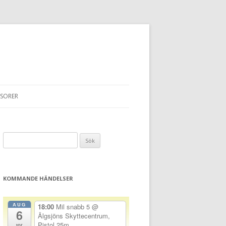
SORER
Sök
efter:
KOMMANDE HÄNDELSER
AUG
18:00
Mil snabb 5
@
6
Älgsjöns Skyttecentrum,
Pistol 25m
tor