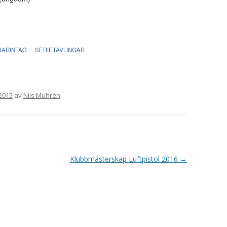
VAPENGRUPP K
MILJÖAMMUNITION?
BRA ATT HA LÄNKAR – VAPEN MM
JARINTAG
SERIETÄVLINGAR
2015
av
Nils Muhrén
.
Klubbmästerskap Luftpistol 2016
→