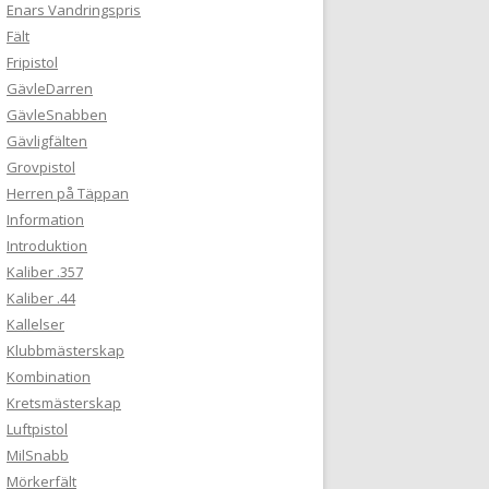
Enars Vandringspris
Fält
Fripistol
GävleDarren
GävleSnabben
Gävligfälten
Grovpistol
Herren på Täppan
Information
Introduktion
Kaliber .357
Kaliber .44
Kallelser
Klubbmästerskap
Kombination
Kretsmästerskap
Luftpistol
MilSnabb
Mörkerfält