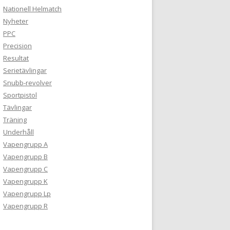
Nationell Helmatch
Nyheter
PPC
Precision
Resultat
Serietävlingar
Snubb-revolver
Sportpistol
Tävlingar
Träning
Underhåll
Vapengrupp A
Vapengrupp B
Vapengrupp C
Vapengrupp K
Vapengrupp Lp
Vapengrupp R