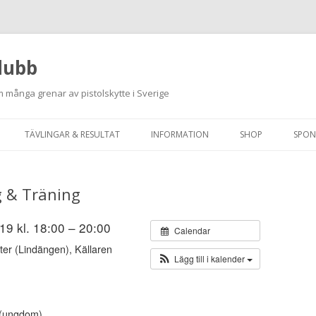
lubb
 många grenar av pistolskytte i Sverige
Hoppa
till
TÄVLINGAR & RESULTAT
INFORMATION
SHOP
SPON
innehåll
ANMÄLAN ON-LINE
ORDNINGSREGLER
g & Träning
SKJUTPROGRAM 2026
INTEGRITETSPOLICY
RUTINER FÖR SKJUTLEDARE
9 kl. 18:00 – 20:00
Calendar
ter (Lindängen), Källaren
FÄLTSKYTTE
Lägg till i kalender
VAPENLICENS &
FÖRENINGSINTYG
r (ungdom)