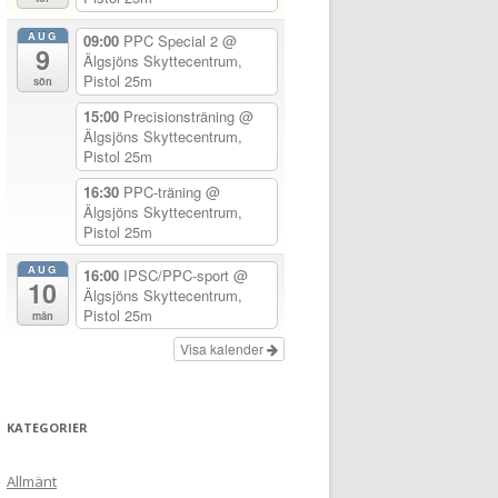
AUG
09:00
PPC Special 2
@
9
Älgsjöns Skyttecentrum,
Pistol 25m
sön
15:00
Precisionsträning
@
Älgsjöns Skyttecentrum,
Pistol 25m
16:30
PPC-träning
@
Älgsjöns Skyttecentrum,
Pistol 25m
AUG
16:00
IPSC/PPC-sport
@
10
Älgsjöns Skyttecentrum,
Pistol 25m
mån
Visa kalender
KATEGORIER
Allmänt