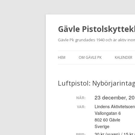
Gävle Pistolskyttek
Gävle Pk grundades 1940 och är aktiv inom
HEM
OM GÄVLE PK
KALENDER
HITTA HIT
Luftpistol: Nybörjarinta
NYBÖRJARE
MEDLEMSANSÖKAN
23 december, 201
NÄR:
Lindens Aktivitetscen
VAR:
KONTAKT
Vallongatan 6
802 60 Gävle
STADGAR
Sverige
30 kr (vuxen) / 15 k
PRIS: