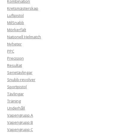
Kombination
Kretsmästerskap
Luftpistol
MilSnabb
Mörkerfält
Nationell Helmatch
Nyheter
PPC
Precision
Resultat
Serietävlingar
Snubb-revolver
Sportpistol
Tävlingar
Träning
Underhåll
Vapengrupp A
Vapengrupp B
Vapengrupp C