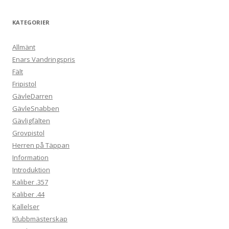
KATEGORIER
Allmänt
Enars Vandringspris
Fält
Fripistol
GävleDarren
GävleSnabben
Gävligfälten
Grovpistol
Herren på Täppan
Information
Introduktion
Kaliber .357
Kaliber .44
Kallelser
Klubbmästerskap