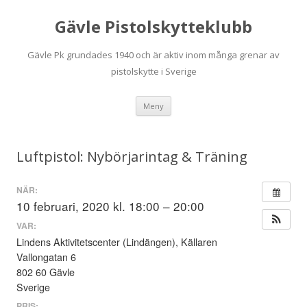
Gävle Pistolskytteklubb
Gävle Pk grundades 1940 och är aktiv inom många grenar av
pistolskytte i Sverige
Hoppa
Meny
till
innehåll
Luftpistol: Nybörjarintag & Träning
NÄR:
10 februari, 2020 kl. 18:00 – 20:00
VAR:
Lindens Aktivitetscenter (Lindängen), Källaren
Vallongatan 6
802 60 Gävle
Sverige
PRIS: