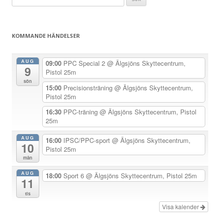
g
efter:
g
s
KOMMANDE HÄNDELSER
n
a
AUG
09:00
PPC Special 2
@ Älgsjöns Skyttecentrum,
9
v
Pistol 25m
sön
i
15:00
Precisionsträning
@ Älgsjöns Skyttecentrum,
Pistol 25m
g
e
16:30
PPC-träning
@ Älgsjöns Skyttecentrum, Pistol
25m
r
i
AUG
16:00
IPSC/PPC-sport
@ Älgsjöns Skyttecentrum,
10
Pistol 25m
n
mån
g
AUG
18:00
Sport 6
@ Älgsjöns Skyttecentrum, Pistol 25m
11
tis
Visa kalender