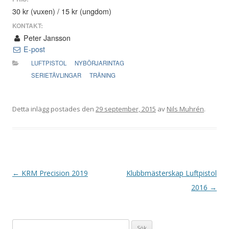
30 kr (vuxen) / 15 kr (ungdom)
KONTAKT:
Peter Jansson
E-post
LUFTPISTOL
NYBÖRJARINTAG
SERIETÄVLINGAR
TRÄNING
Detta inlägg postades den
29 september, 2015
av
Nils Muhrén
.
I
←
KRM Precision 2019
Klubbmästerskap Luftpistol
n
2016
→
l
ä
Sök