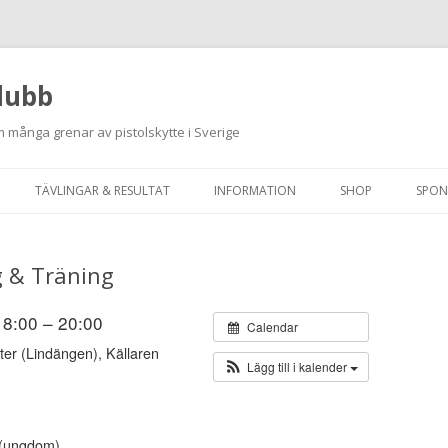
lubb
 många grenar av pistolskytte i Sverige
Hoppa
till
TÄVLINGAR & RESULTAT
INFORMATION
SHOP
SPON
innehåll
ANMÄLAN ON-LINE
ORDNINGSREGLER
g & Träning
SKJUTPROGRAM 2026
INTEGRITETSPOLICY
RUTINER FÖR SKJUTLEDARE
 18:00 – 20:00
Calendar
ter (Lindängen), Källaren
FÄLTSKYTTE
Lägg till i kalender
VAPENLICENS &
FÖRENINGSINTYG
r (ungdom)