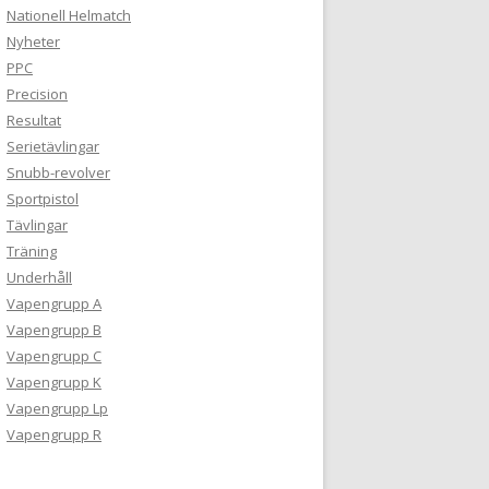
Nationell Helmatch
Nyheter
PPC
Precision
Resultat
Serietävlingar
Snubb-revolver
Sportpistol
Tävlingar
Träning
Underhåll
Vapengrupp A
Vapengrupp B
Vapengrupp C
Vapengrupp K
Vapengrupp Lp
Vapengrupp R