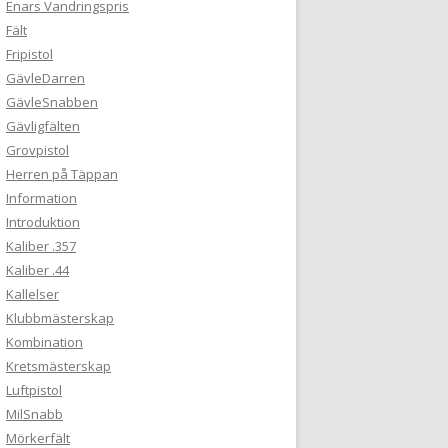
Enars Vandringspris
Fält
Fripistol
GävleDarren
GävleSnabben
Gävligfälten
Grovpistol
Herren på Täppan
Information
Introduktion
Kaliber .357
Kaliber .44
Kallelser
Klubbmästerskap
Kombination
Kretsmästerskap
Luftpistol
MilSnabb
Mörkerfält