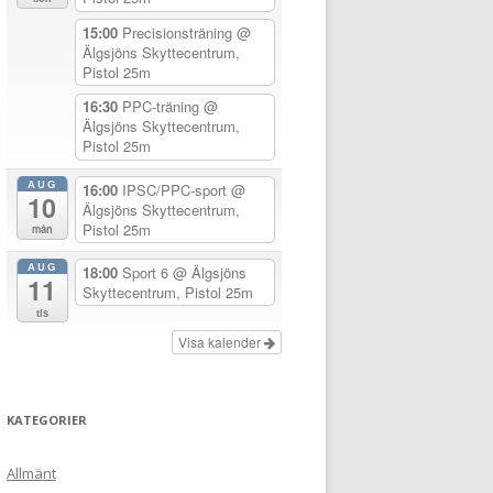
15:00
Precisionsträning
@
Älgsjöns Skyttecentrum,
Pistol 25m
16:30
PPC-träning
@
Älgsjöns Skyttecentrum,
Pistol 25m
AUG
16:00
IPSC/PPC-sport
@
10
Älgsjöns Skyttecentrum,
Pistol 25m
mån
AUG
18:00
Sport 6
@ Älgsjöns
11
Skyttecentrum, Pistol 25m
tis
Visa kalender
KATEGORIER
Allmänt