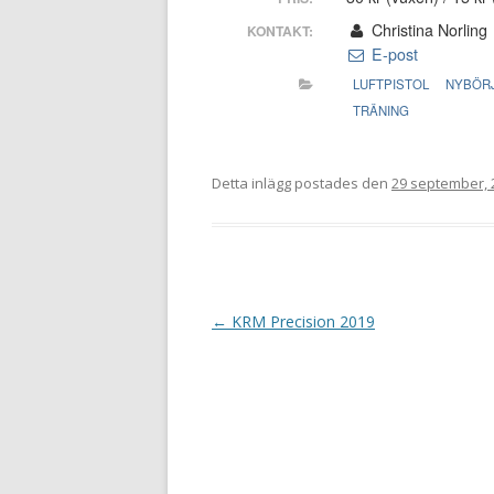
Christina Norling
KONTAKT:
E-post
LUFTPISTOL
NYBÖR
TRÄNING
Detta inlägg postades den
29 september, 
I
←
KRM Precision 2019
n
l
ä
g
g