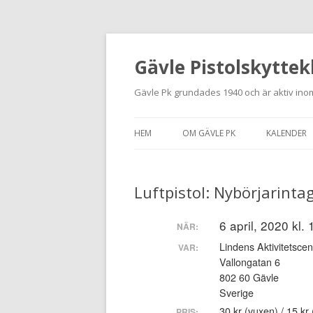
Gävle Pistolskyttek
Gävle Pk grundades 1940 och är aktiv inom
HEM
OM GÄVLE PK
KALENDER
HITTA HIT
Luftpistol: Nybörjarinta
NYBÖRJARE
MEDLEMSANSÖKAN
6 april, 2020 kl.
NÄR:
Lindens Aktivitetscen
VAR:
KONTAKT
Vallongatan 6
802 60 Gävle
STADGAR
Sverige
30 kr (vuxen) / 15 k
PRIS: