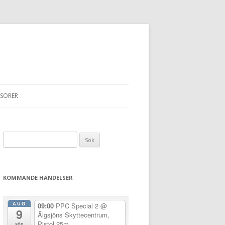
SORER
Sök
efter:
KOMMANDE HÄNDELSER
AUG
09:00
PPC Special 2
@
9
Älgsjöns Skyttecentrum,
Pistol 25m
sön