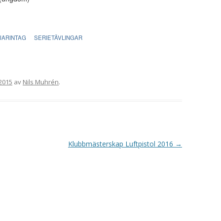
VAPENGRUPP K
MILJÖAMMUNITION?
JARINTAG
SERIETÄVLINGAR
BRA ATT HA LÄNKAR – VAPEN MM
2015
av
Nils Muhrén
.
Klubbmästerskap Luftpistol 2016
→