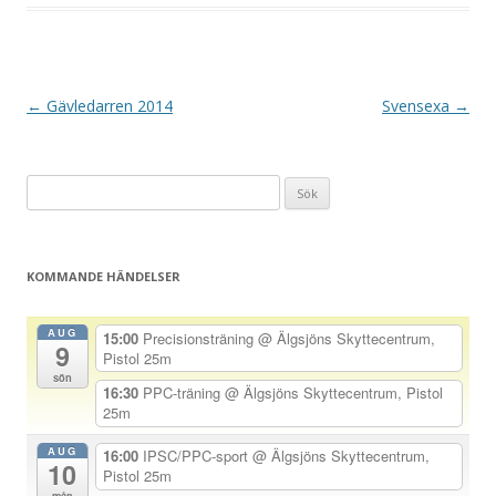
I
←
Gävledarren 2014
Svensexa
→
n
l
Sök
ä
efter:
g
g
KOMMANDE HÄNDELSER
s
n
AUG
15:00
Precisionsträning
@ Älgsjöns Skyttecentrum,
9
a
Pistol 25m
sön
v
16:30
PPC-träning
@ Älgsjöns Skyttecentrum, Pistol
25m
i
g
AUG
16:00
IPSC/PPC-sport
@ Älgsjöns Skyttecentrum,
10
Pistol 25m
e