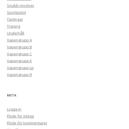
Snubb-revolver
Sportpistol
Tävlingar
Träning
Underhåll
Vapengrupp A
Vapengrupp B
Vapengrupp C
Vapengrupp K
Vapengrupp Lp
Vapengrupp R
META
Logga in
Flöde för inlägg
Flöde för kommentarer