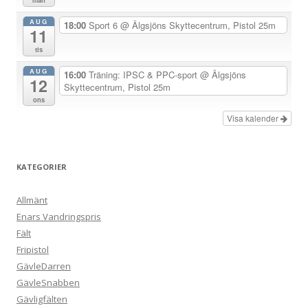
mån
r
AUG
18:00
Sport 6
@ Älgsjöns Skyttecentrum, Pistol 25m
i
11
n
tis
g
AUG
16:00
Träning: IPSC & PPC-sport
@ Älgsjöns
12
Skyttecentrum, Pistol 25m
ons
Visa kalender
KATEGORIER
Allmänt
Enars Vandringspris
Fält
Fripistol
GävleDarren
GävleSnabben
Gävligfälten