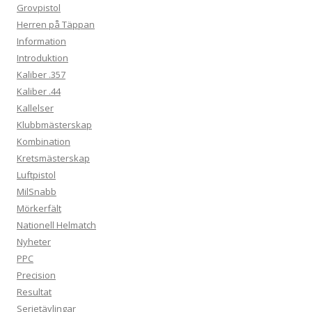
Grovpistol
Herren på Täppan
Information
Introduktion
Kaliber .357
Kaliber .44
Kallelser
Klubbmästerskap
Kombination
Kretsmästerskap
Luftpistol
MilSnabb
Mörkerfält
Nationell Helmatch
Nyheter
PPC
Precision
Resultat
Serietävlingar