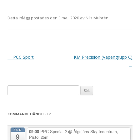
Detta inlägg postades den
3 maj, 2020
av
Nils Muhrén
.
I
←
PCC Sport
KM Precision (Vapengrupp C)
n
→
l
ä
Sök
g
efter:
g
s
KOMMANDE HÄNDELSER
n
a
AUG
09:00
PPC Special 2
@ Älgsjöns Skyttecentrum,
9
v
Pistol 25m