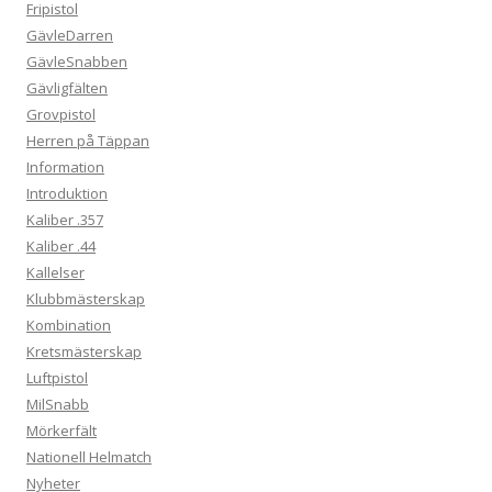
Fripistol
GävleDarren
GävleSnabben
Gävligfälten
Grovpistol
Herren på Täppan
Information
Introduktion
Kaliber .357
Kaliber .44
Kallelser
Klubbmästerskap
Kombination
Kretsmästerskap
Luftpistol
MilSnabb
Mörkerfält
Nationell Helmatch
Nyheter