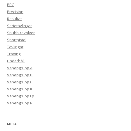
PPC
Precision
Resultat
Serietävlingar
Snubb-revolver
Sportpistol
Tävlingar
Träning
Underhåll
Vapengrupp A
Vapengrupp B
Vapengrupp C
Vapengrupp K
Vapengrupp Lp
Vapengrupp R
META