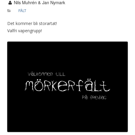
Nils Muhrén & Jan Nymark
FÄLT
Det kommer bli storartat!
Valfri vapengrupp!