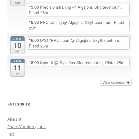
sön
i
15:00
Precisionsträning
@ Älgsjöns Skyttecentrum,
Pistol 25m
g
e
16:30
PPC-träning
@ Älgsjöns Skyttecentrum, Pistol
25m
r
i
AUG
16:00
IPSC/PPC-sport
@ Älgsjöns Skyttecentrum,
10
Pistol 25m
n
mån
g
AUG
18:00
Sport 6
@ Älgsjöns Skyttecentrum, Pistol 25m
11
tis
Visa kalender
KATEGORIER
Allmänt
Enars Vandringspris
Fält