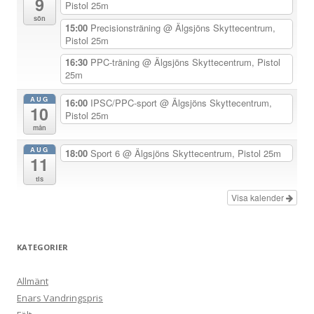
9
a
Pistol 25m
sön
v
15:00
Precisionsträning
@ Älgsjöns Skyttecentrum,
Pistol 25m
i
g
16:30
PPC-träning
@ Älgsjöns Skyttecentrum, Pistol
25m
e
r
AUG
16:00
IPSC/PPC-sport
@ Älgsjöns Skyttecentrum,
10
Pistol 25m
i
mån
n
AUG
18:00
Sport 6
@ Älgsjöns Skyttecentrum, Pistol 25m
g
11
tis
Visa kalender
KATEGORIER
Allmänt
Enars Vandringspris