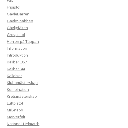
Fält
Fripistol
GävleDarren
GävleSnabben
Gävligfälten
Grovpistol
Herren på Täppan
Information
Introduktion
Kaliber .357
Kaliber .44
Kallelser
Klubbmästerskap
Kombination
Kretsmästerskap
Luftpistol
MilSnabb
Mörkerfält
Nationell Helmatch