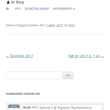
M. Berg
PPC
SERIETÄVLINGAR
VAPENGRUPP A
Detta inlägg postades den
1 april, 2017
av
Elon
.
I
←
Årsmöte 2017
Fält #1 2017 (C + A)
→
n
l
Sök
ä
efter:
g
g
KOMMANDE HÄNDELSER
s
n
AUG
09:00
PPC Special 2
@ Älgsjöns Skyttecentrum,