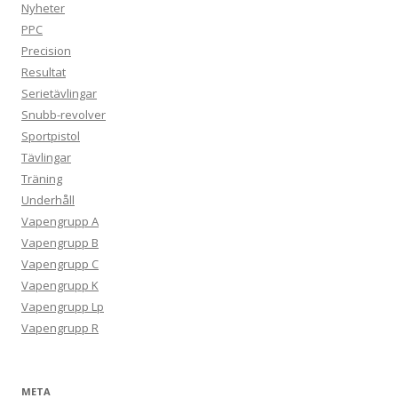
Nyheter
PPC
Precision
Resultat
Serietävlingar
Snubb-revolver
Sportpistol
Tävlingar
Träning
Underhåll
Vapengrupp A
Vapengrupp B
Vapengrupp C
Vapengrupp K
Vapengrupp Lp
Vapengrupp R
META