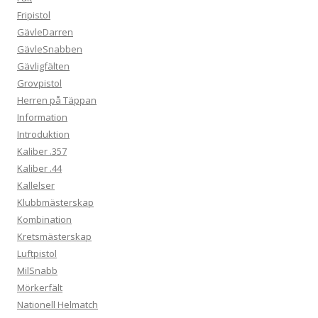
Fripistol
GävleDarren
GävleSnabben
Gävligfälten
Grovpistol
Herren på Täppan
Information
Introduktion
Kaliber .357
Kaliber .44
Kallelser
Klubbmästerskap
Kombination
Kretsmästerskap
Luftpistol
MilSnabb
Mörkerfält
Nationell Helmatch