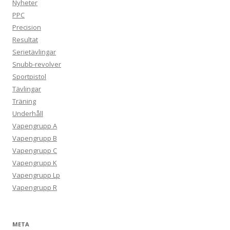
Nyheter
PPC
Precision
Resultat
Serietävlingar
Snubb-revolver
Sportpistol
Tävlingar
Träning
Underhåll
Vapengrupp A
Vapengrupp B
Vapengrupp C
Vapengrupp K
Vapengrupp Lp
Vapengrupp R
META