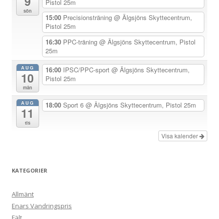
9
a
Pistol 25m
sön
v
15:00
Precisionsträning
@ Älgsjöns Skyttecentrum,
Pistol 25m
i
g
16:30
PPC-träning
@ Älgsjöns Skyttecentrum, Pistol
25m
e
r
AUG
16:00
IPSC/PPC-sport
@ Älgsjöns Skyttecentrum,
10
Pistol 25m
i
mån
n
AUG
18:00
Sport 6
@ Älgsjöns Skyttecentrum, Pistol 25m
g
11
tis
Visa kalender
KATEGORIER
Allmänt
Enars Vandringspris
Fält