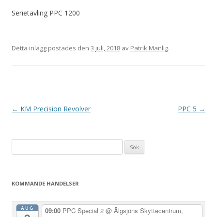
Serietävling PPC 1200
Detta inlägg postades den
3 juli, 2018
av
Patrik Manlig
.
I
←
KM Precision Revolver
PPC 5
→
n
l
Sök
ä
efter:
g
g
KOMMANDE HÄNDELSER
s
n
AUG
09:00
PPC Special 2
@ Älgsjöns Skyttecentrum,