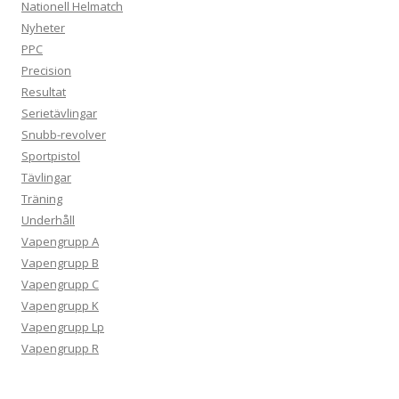
Nationell Helmatch
Nyheter
PPC
Precision
Resultat
Serietävlingar
Snubb-revolver
Sportpistol
Tävlingar
Träning
Underhåll
Vapengrupp A
Vapengrupp B
Vapengrupp C
Vapengrupp K
Vapengrupp Lp
Vapengrupp R