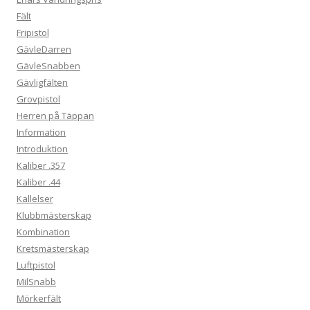
Fält
Fripistol
GävleDarren
GävleSnabben
Gävligfälten
Grovpistol
Herren på Täppan
Information
Introduktion
Kaliber .357
Kaliber .44
Kallelser
Klubbmästerskap
Kombination
Kretsmästerskap
Luftpistol
MilSnabb
Mörkerfält