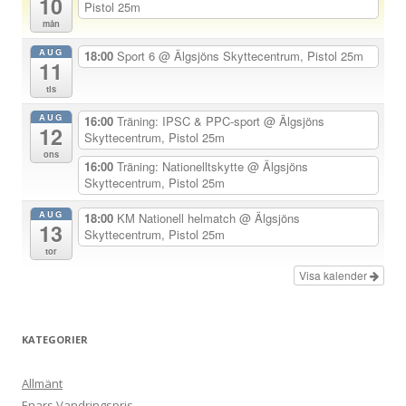
10
a
Pistol 25m
mån
v
AUG
i
18:00
Sport 6
@ Älgsjöns Skyttecentrum, Pistol 25m
11
g
tis
e
AUG
16:00
Träning: IPSC & PPC-sport
@ Älgsjöns
r
12
Skyttecentrum, Pistol 25m
i
ons
16:00
Träning: Nationelltskytte
@ Älgsjöns
n
Skyttecentrum, Pistol 25m
g
AUG
18:00
KM Nationell helmatch
@ Älgsjöns
13
Skyttecentrum, Pistol 25m
tor
Visa kalender
KATEGORIER
Allmänt
Enars Vandringspris