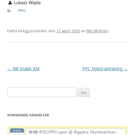
Lukasz Wajda
PPC
Detta inlägg postades den
12 april, 2020
av
Nils Muhrén
.
I
←
Mil Snabb KM
PPC Nybörjarträning
→
n
l
Sök
ä
efter:
g
g
KOMMANDE HÄNDELSER
s
n
AUG
16:00
IPSC/PPC-sport
@ Älgsjöns Skyttecentrum,