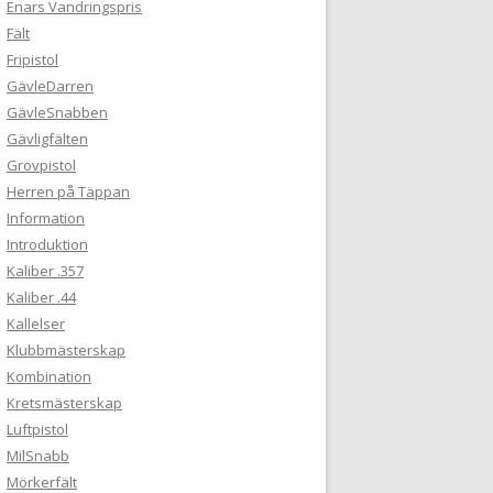
Enars Vandringspris
Fält
Fripistol
GävleDarren
GävleSnabben
Gävligfälten
Grovpistol
Herren på Täppan
Information
Introduktion
Kaliber .357
Kaliber .44
Kallelser
Klubbmästerskap
Kombination
Kretsmästerskap
Luftpistol
MilSnabb
Mörkerfält