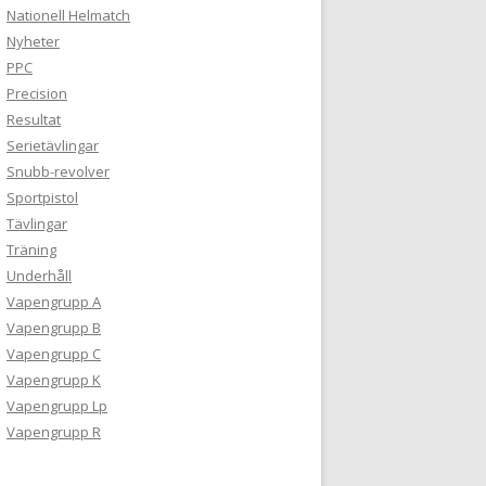
Nationell Helmatch
Nyheter
PPC
Precision
Resultat
Serietävlingar
Snubb-revolver
Sportpistol
Tävlingar
Träning
Underhåll
Vapengrupp A
Vapengrupp B
Vapengrupp C
Vapengrupp K
Vapengrupp Lp
Vapengrupp R