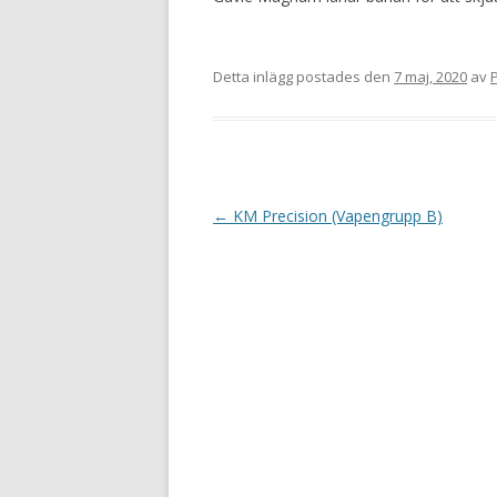
Detta inlägg postades den
7 maj, 2020
av
P
I
←
KM Precision (Vapengrupp B)
n
l
ä
g
g
s
n
a
v