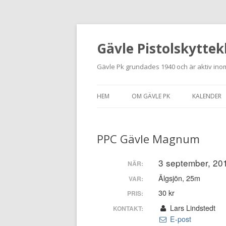
Gävle Pistolskyttek
Gävle Pk grundades 1940 och är aktiv inom
HEM
OM GÄVLE PK
KALENDER
HITTA HIT
PPC Gävle Magnum
NYBÖRJARE
MEDLEMSANSÖKAN
3 september, 201
NÄR:
Älgsjön, 25m
VAR:
KONTAKT
30 kr
PRIS:
STADGAR
Lars Lindstedt
KONTAKT:
E-post