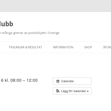
lubb
 många grenar av pistolskytte i Sverige
Hoppa
till
TÄVLINGAR & RESULTAT
INFORMATION
SHOP
SPON
innehåll
ANMÄLAN ON-LINE
ORDNINGSREGLER
SKJUTPROGRAM 2026
INTEGRITETSPOLICY
RUTINER FÖR SKJUTLEDARE
6 kl. 08:00 – 12:00
Calendar
FÄLTSKYTTE
Lägg till i kalender
VAPENLICENS &
FÖRENINGSINTYG