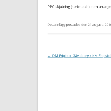
PPC-skjutning (kortmatch) som arrang
Detta inlägg postades den
21 augusti, 201
I
←
DM Fripistol Gävleborg / KM Fripisto
n
l
ä
g
g
s
n