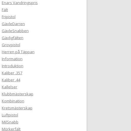
Enars Vandringspris
Fält
Fripistol
GävleDarren
GävleSnabben
Gävligfälten
Grovpistol
Herren på Täppan
Information
Introduktion
Kaliber .357
Kaliber .44
Kallelser
Klubbmästerskap
Kombination
Kretsmästerskap
Luftpistol
MilSnabb
Mörkerfält