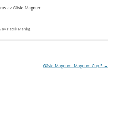
VAPENGRUPP K
eras av Gävle Magnum
MILJÖAMMUNITION?
BRA ATT HA LÄNKAR – VAPEN MM
6
av
Patrik Manlig
.
l
Gävle Magnum: Magnum Cup 5
→