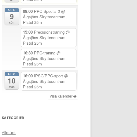
AUG
09:00
PPC Special 2
@
9
Älgsjöns Skyttecentrum,
Pistol 25m
sön
15:00
Precisionsträning
@
Älgsjöns Skyttecentrum,
Pistol 25m
16:30
PPC-träning
@
Älgsjöns Skyttecentrum,
Pistol 25m
AUG
16:00
IPSC/PPC-sport
@
10
Älgsjöns Skyttecentrum,
Pistol 25m
mån
Visa kalender
KATEGORIER
Allmänt