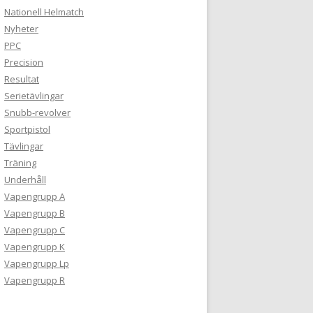
Nationell Helmatch
Nyheter
PPC
Precision
Resultat
Serietävlingar
Snubb-revolver
Sportpistol
Tävlingar
Träning
Underhåll
Vapengrupp A
Vapengrupp B
Vapengrupp C
Vapengrupp K
Vapengrupp Lp
Vapengrupp R