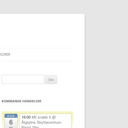
SORER
Sök
efter:
KOMMANDE HÄNDELSER
AUG
18:00
Mil snabb 5
@
6
Älgsjöns Skyttecentrum,
Pistol 25m
tor