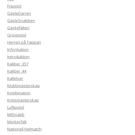
Fripistol
GävleDarren
GävleSnabben
Gävligfälten
Grovpistol
Herren på Täppan
Information
Introduktion
Kaliber .357
Kaliber .44
Kallelser
Klubbmästerskap
Kombination
Kretsmästerskap
Luftpistol
MilSnabb
Mörkerfält
Nationell Helmatch