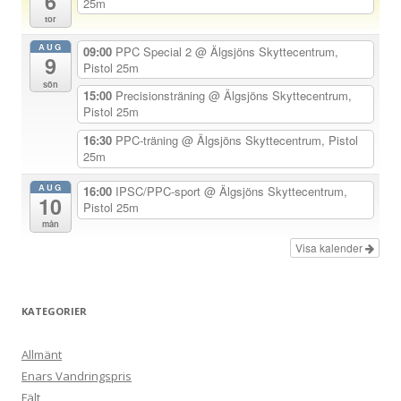
6
25m
tor
v
AUG
i
09:00
PPC Special 2
@ Älgsjöns Skyttecentrum,
9
Pistol 25m
g
sön
15:00
Precisionsträning
@ Älgsjöns Skyttecentrum,
e
Pistol 25m
r
16:30
PPC-träning
@ Älgsjöns Skyttecentrum, Pistol
i
25m
n
AUG
16:00
IPSC/PPC-sport
@ Älgsjöns Skyttecentrum,
g
10
Pistol 25m
mån
Visa kalender
KATEGORIER
Allmänt
Enars Vandringspris
Fält