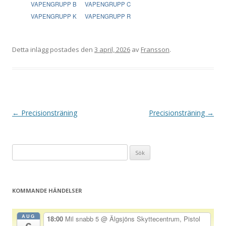
VAPENGRUPP B
VAPENGRUPP C
VAPENGRUPP K
VAPENGRUPP R
Detta inlägg postades den
3 april, 2026
av
Fransson
.
I
←
Precisionsträning
Precisionsträning
→
n
l
Sök
ä
efter:
g
g
KOMMANDE HÄNDELSER
s
n
AUG
18:00
Mil snabb 5
@ Älgsjöns Skyttecentrum, Pistol
a