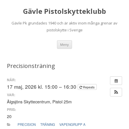
Gävle Pistolskytteklubb
Gävle Pk grundades 1940 och är aktiv inom många grenar av
pistolskytte i Sverige
Hoppa
Meny
till
innehåll
Precisionsträning
NÄR:
17 maj, 2026 kl. 15:00 – 16:30
Repeats
VAR:
Älgsjöns Skyttecentrum, Pistol 25m
PRIS:
20
PRECISION
TRÄNING
VAPENGRUPP A