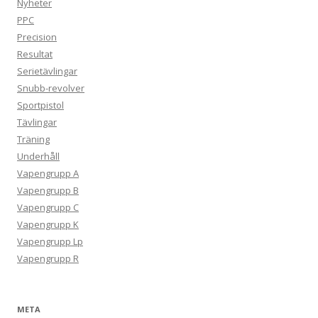
Nyheter
PPC
Precision
Resultat
Serietävlingar
Snubb-revolver
Sportpistol
Tävlingar
Träning
Underhåll
Vapengrupp A
Vapengrupp B
Vapengrupp C
Vapengrupp K
Vapengrupp Lp
Vapengrupp R
META