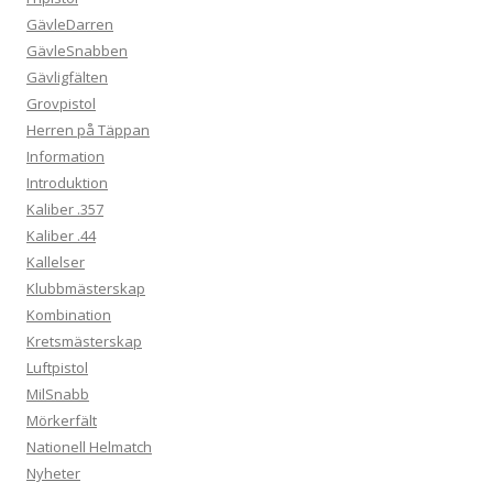
GävleDarren
GävleSnabben
Gävligfälten
Grovpistol
Herren på Täppan
Information
Introduktion
Kaliber .357
Kaliber .44
Kallelser
Klubbmästerskap
Kombination
Kretsmästerskap
Luftpistol
MilSnabb
Mörkerfält
Nationell Helmatch
Nyheter