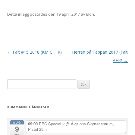
Detta inlägg postades den
19 april, 2017
av
Elon
.
I
←
Fält #15 2018 (KM C + R)
Herren på Täppan 2017 (Fält
n
A+R)
→
l
ä
Sök
g
efter:
g
s
KOMMANDE HÄNDELSER
n
a
AUG
09:00
PPC Special 2
@ Älgsjöns Skyttecentrum,
9
v
Pistol 25m
sön