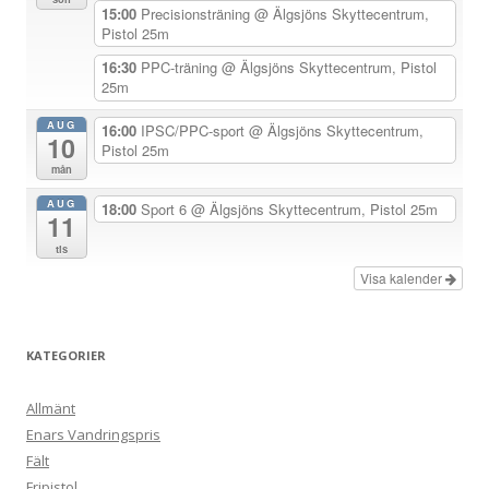
i
15:00
Precisionsträning
@ Älgsjöns Skyttecentrum,
Pistol 25m
g
e
16:30
PPC-träning
@ Älgsjöns Skyttecentrum, Pistol
25m
r
i
AUG
16:00
IPSC/PPC-sport
@ Älgsjöns Skyttecentrum,
10
Pistol 25m
n
mån
g
AUG
18:00
Sport 6
@ Älgsjöns Skyttecentrum, Pistol 25m
11
tis
Visa kalender
KATEGORIER
Allmänt
Enars Vandringspris
Fält
Fripistol