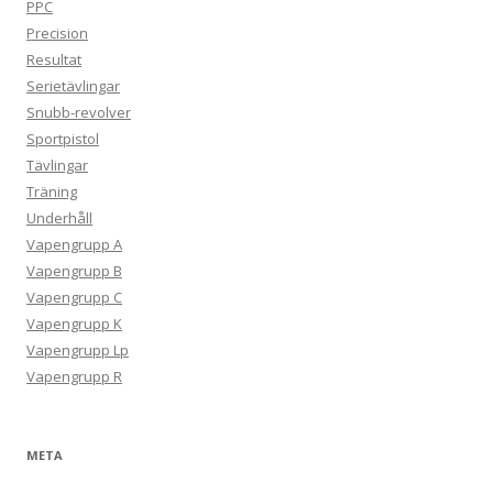
PPC
Precision
Resultat
Serietävlingar
Snubb-revolver
Sportpistol
Tävlingar
Träning
Underhåll
Vapengrupp A
Vapengrupp B
Vapengrupp C
Vapengrupp K
Vapengrupp Lp
Vapengrupp R
META