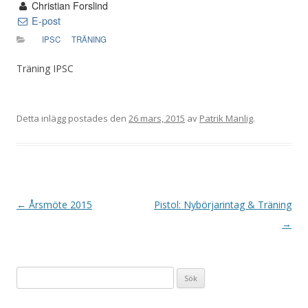
Christian Forslind
E-post
IPSC
TRÄNING
Träning IPSC
Detta inlägg postades den
26 mars, 2015
av
Patrik Manlig
.
I
←
Årsmöte 2015
Pistol: Nybörjarintag & Träning
n
→
l
ä
Sök
g
efter:
g