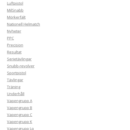
Luftpistol
MilSnabb
Mörkerfält
Nationell Helmatch
Nyheter
PPC
Precision
Resultat
Serietävlingar
Snubb-revolver
Sportpistol
Tävlingar
Träning
Underhåll
Vapengrupp A
Vapengrupp B
Vapengrupp C
Vapengrupp K
Vapengrupp Lp