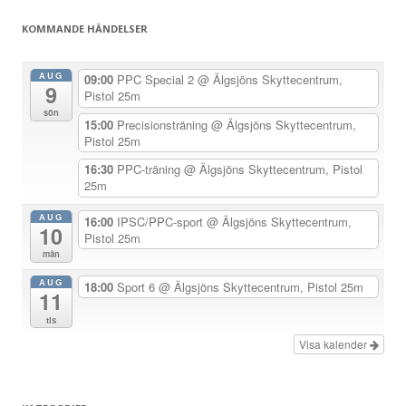
s
KOMMANDE HÄNDELSER
n
a
AUG
09:00
PPC Special 2
@ Älgsjöns Skyttecentrum,
9
v
Pistol 25m
sön
i
15:00
Precisionsträning
@ Älgsjöns Skyttecentrum,
Pistol 25m
g
e
16:30
PPC-träning
@ Älgsjöns Skyttecentrum, Pistol
25m
r
i
AUG
16:00
IPSC/PPC-sport
@ Älgsjöns Skyttecentrum,
10
Pistol 25m
n
mån
g
AUG
18:00
Sport 6
@ Älgsjöns Skyttecentrum, Pistol 25m
11
tis
Visa kalender