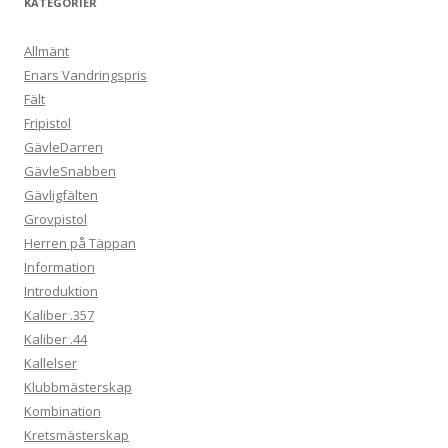
KATEGORIER
Allmänt
Enars Vandringspris
Fält
Fripistol
GävleDarren
GävleSnabben
Gävligfälten
Grovpistol
Herren på Täppan
Information
Introduktion
Kaliber .357
Kaliber .44
Kallelser
Klubbmästerskap
Kombination
Kretsmästerskap