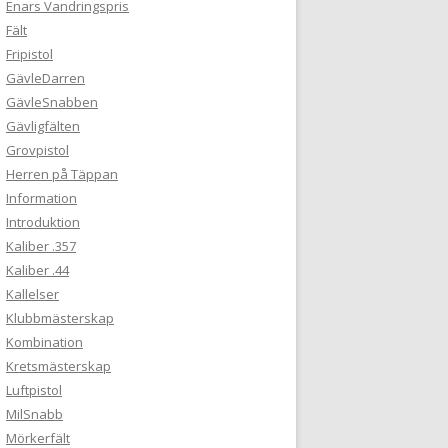
Enars Vandringspris
Fält
Fripistol
GävleDarren
GävleSnabben
Gävligfälten
Grovpistol
Herren på Täppan
Information
Introduktion
Kaliber .357
Kaliber .44
Kallelser
Klubbmästerskap
Kombination
Kretsmästerskap
Luftpistol
MilSnabb
Mörkerfält