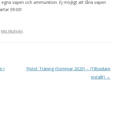
 egna vapen och ammunition. Ej möjligt att låna vapen
VAPENGRUPP K
artar 09:00!
MILJÖAMMUNITION?
BRA ATT HA LÄNKAR – VAPEN MM
v
Nils Muhrén
.
n i
Pistol: Träning (Sommar 2020) – (Tillsvidare
inställt)
→