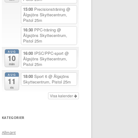
15:00
Precisionsträning
@
Älgsjöns Skyttecentrum,
Pistol 25m
16:30
PPC-träning
@
Älgsjöns Skyttecentrum,
Pistol 25m
AUG
16:00
IPSC/PPC-sport
@
10
Älgsjöns Skyttecentrum,
Pistol 25m
mån
AUG
18:00
Sport 6
@ Älgsjöns
11
Skyttecentrum, Pistol 25m
tis
Visa kalender
KATEGORIER
Allmänt