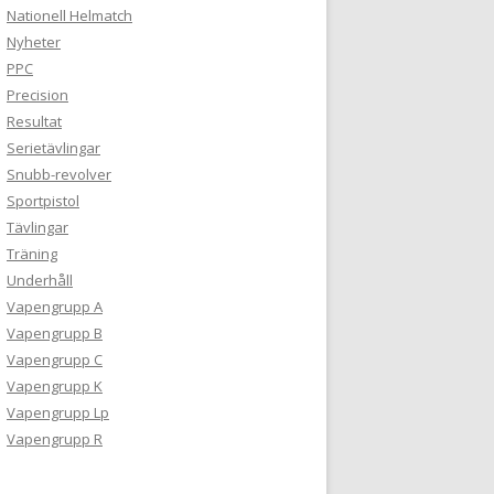
Nationell Helmatch
Nyheter
PPC
Precision
Resultat
Serietävlingar
Snubb-revolver
Sportpistol
Tävlingar
Träning
Underhåll
Vapengrupp A
Vapengrupp B
Vapengrupp C
Vapengrupp K
Vapengrupp Lp
Vapengrupp R