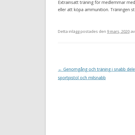
Extrainsatt träning för medlemmar med
eller att köpa ammunition. Träningen st
Detta inlägg postades den
9 mars, 2020
a
I
←
Genomgång och träning i snabb dele
n
sportpistol och milsnabb
l
ä
g
g
s
n