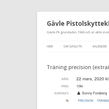
Gävle Pistolskyttek
Gävle Pk grundades 1940 och är aktiv inom
HEM
OM GÄVLE PK
KALENDER
HITTA HIT
Träning precision (extr
NYBÖRJARE
MEDLEMSANSÖKAN
22 mars, 2020 kl
NÄR:
10kr
PRIS:
KONTAKT
Sonny Forsberg
KONTAKT:
STADGAR
PRECISION
TRÄNIN