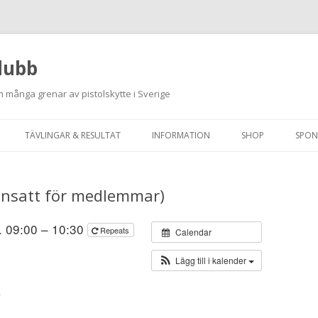
lubb
 många grenar av pistolskytte i Sverige
Hoppa
till
TÄVLINGAR & RESULTAT
INFORMATION
SHOP
SPON
innehåll
ANMÄLAN ON-LINE
ORDNINGSREGLER
ainsatt för medlemmar)
SKJUTPROGRAM 2026
INTEGRITETSPOLICY
RUTINER FÖR SKJUTLEDARE
. 09:00 – 10:30
Repeats
Calendar
FÄLTSKYTTE
Lägg till i kalender
VAPENLICENS &
G
FÖRENINGSINTYG