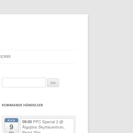
SORER
Sök
efter:
KOMMANDE HÄNDELSER
AUG
09:00
PPC Special 2
@
9
Älgsjöns Skyttecentrum,
Pistol 25m
sön