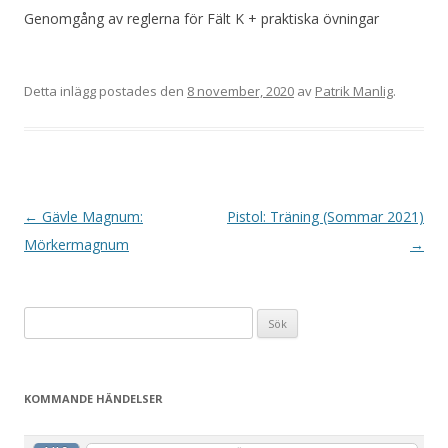
Genomgång av reglerna för Fält K + praktiska övningar
Detta inlägg postades den
8 november, 2020
av
Patrik Manlig
.
I
←
Gävle Magnum:
Pistol: Träning (Sommar 2021)
n
Mörkermagnum
→
l
ä
Sök
g
efter:
g
s
KOMMANDE HÄNDELSER
n
a