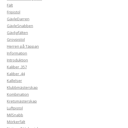
Fält
Fripistol
GävleDarren
GävleSnabben
Gävligfälten
Grovpistol
Herren på Täppan
Information
Introduktion
Kaliber .357
Kaliber .44
Kallelser
Klubbmästerskap
Kombination
Kretsmästerskap
Luftpistol
MilSnabb
Mörkerfält