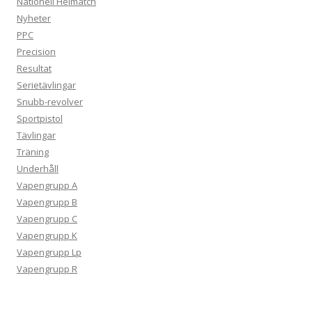
Nationell Helmatch
Nyheter
PPC
Precision
Resultat
Serietävlingar
Snubb-revolver
Sportpistol
Tävlingar
Träning
Underhåll
Vapengrupp A
Vapengrupp B
Vapengrupp C
Vapengrupp K
Vapengrupp Lp
Vapengrupp R