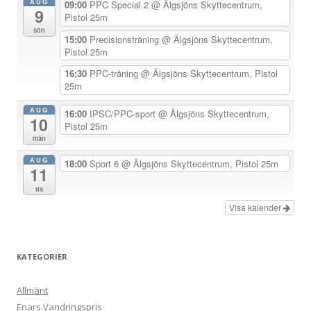
AUG
09:00
PPC Special 2
@ Älgsjöns Skyttecentrum,
9
v
Pistol 25m
sön
i
15:00
Precisionsträning
@ Älgsjöns Skyttecentrum,
Pistol 25m
g
e
16:30
PPC-träning
@ Älgsjöns Skyttecentrum, Pistol
25m
r
i
AUG
16:00
IPSC/PPC-sport
@ Älgsjöns Skyttecentrum,
10
Pistol 25m
n
mån
g
AUG
18:00
Sport 6
@ Älgsjöns Skyttecentrum, Pistol 25m
11
tis
Visa kalender
KATEGORIER
Allmänt
Enars Vandringspris