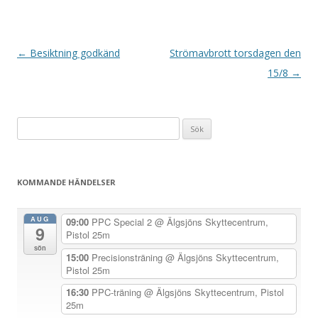
I
←
Besiktning godkänd
Strömavbrott torsdagen den
n
15/8
→
l
ä
Sök
g
efter:
g
s
KOMMANDE HÄNDELSER
n
a
AUG
09:00
PPC Special 2
@ Älgsjöns Skyttecentrum,
9
v
Pistol 25m
sön
i
15:00
Precisionsträning
@ Älgsjöns Skyttecentrum,
Pistol 25m
g
e
16:30
PPC-träning
@ Älgsjöns Skyttecentrum, Pistol
25m
r