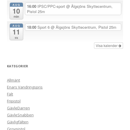
i
AUG
16:00
IPSC/PPC-sport
@ Älgsjöns Skyttecentrum,
10
Pistol 25m
n
mån
g
AUG
18:00
Sport 6
@ Älgsjöns Skyttecentrum, Pistol 25m
11
tis
Visa kalender
KATEGORIER
Allmänt
Enars Vandringspris
Fält
Fripistol
GävleDarren
GävleSnabben
Gävligfälten
Grovpistol