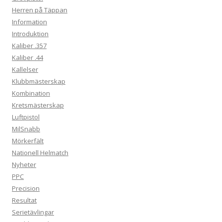
Herren på Täppan
Information
Introduktion
Kaliber .357
Kaliber .44
Kallelser
Klubbmästerskap
Kombination
Kretsmästerskap
Luftpistol
MilSnabb
Mörkerfält
Nationell Helmatch
Nyheter
PPC
Precision
Resultat
Serietävlingar