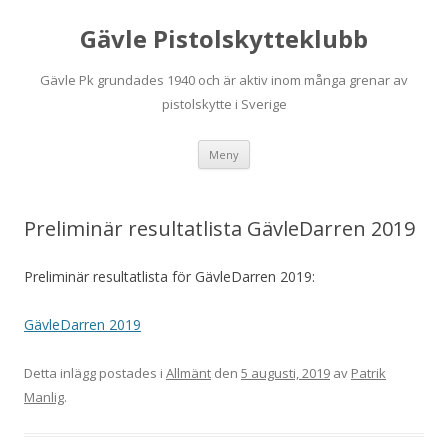
Gävle Pistolskytteklubb
Gävle Pk grundades 1940 och är aktiv inom många grenar av
pistolskytte i Sverige
Hoppa
Meny
till
innehåll
Preliminär resultatlista GävleDarren 2019
Preliminär resultatlista för GävleDarren 2019:
GävleDarren 2019
Detta inlägg postades i
Allmänt
den
5 augusti, 2019
av
Patrik
Manlig
.