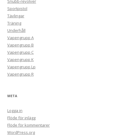
Snubb-revolver
Sportpistol
Tävlingar
Träning
Underhåll
Vapengrupp A
Vapengrupp B
Vapengrupp C
Vapengrupp K
Vapengrupp Lp
Vapengrupp R
META
Logga in
Flöde för inlägg
Flöde för kommentarer
WordPress.org