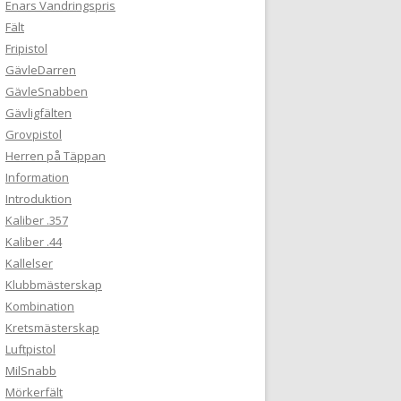
Enars Vandringspris
Fält
Fripistol
GävleDarren
GävleSnabben
Gävligfälten
Grovpistol
Herren på Täppan
Information
Introduktion
Kaliber .357
Kaliber .44
Kallelser
Klubbmästerskap
Kombination
Kretsmästerskap
Luftpistol
MilSnabb
Mörkerfält