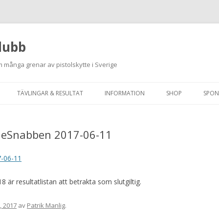
lubb
 många grenar av pistolskytte i Sverige
Hoppa
till
TÄVLINGAR & RESULTAT
INFORMATION
SHOP
SPON
innehåll
ANMÄLAN ON-LINE
ORDNINGSREGLER
vleSnabben 2017-06-11
SKJUTPROGRAM 2026
INTEGRITETSPOLICY
RUTINER FÖR SKJUTLEDARE
7-06-11
FÄLTSKYTTE
är resultatlistan att betrakta som slutgiltig.
VAPENLICENS &
i, 2017
av
Patrik Manlig
.
FÖRENINGSINTYG