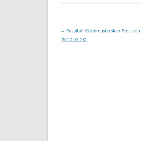
I
←
Resultat: Klubbmästerskap Precision
n
(2017-05-23)
l
ä
g
g
s
n
a
v
i
g
e