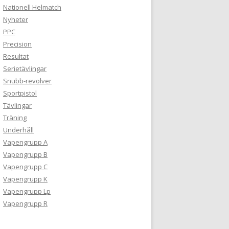
Nationell Helmatch
Nyheter
PPC
Precision
Resultat
Serietävlingar
Snubb-revolver
Sportpistol
Tävlingar
Träning
Underhåll
Vapengrupp A
Vapengrupp B
Vapengrupp C
Vapengrupp K
Vapengrupp Lp
Vapengrupp R