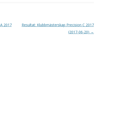
VAPENGRUPP K
MILJÖAMMUNITION?
 A 2017
Resultat: Klubbmästerskap Precision C 2017
BRA ATT HA LÄNKAR – VAPEN MM
(2017-06-20)
→