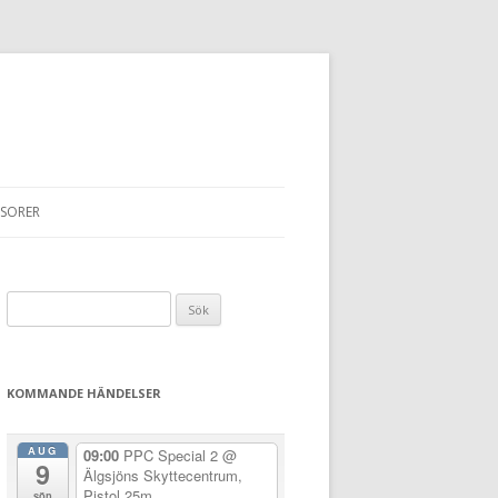
SORER
Sök
efter:
KOMMANDE HÄNDELSER
AUG
09:00
PPC Special 2
@
9
Älgsjöns Skyttecentrum,
Pistol 25m
sön