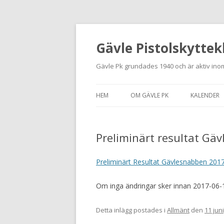
Gävle Pistolskyttek
Gävle Pk grundades 1940 och är aktiv inom
HEM
OM GÄVLE PK
KALENDER
HITTA HIT
Preliminärt resultat Gä
NYBÖRJARE
MEDLEMSANSÖKAN
Preliminärt Resultat Gävlesnabben 201
KONTAKT
Om inga ändringar sker innan 2017-06-18 
STADGAR
Detta inlägg postades i
Allmänt
den
11 jun