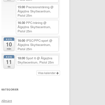
15:00
Precisionsträning
@
Älgsjöns Skyttecentrum,
Pistol 25m
16:30
PPC-träning
@
Älgsjöns Skyttecentrum,
Pistol 25m
AUG
16:00
IPSC/PPC-sport
@
10
Älgsjöns Skyttecentrum,
Pistol 25m
mån
AUG
18:00
Sport 6
@ Älgsjöns
11
Skyttecentrum, Pistol 25m
tis
Visa kalender
KATEGORIER
Allmänt