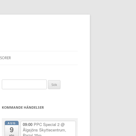
SORER
Sök
efter:
KOMMANDE HÄNDELSER
AUG
09:00
PPC Special 2
@
9
Älgsjöns Skyttecentrum,
Pistol 25m
sön