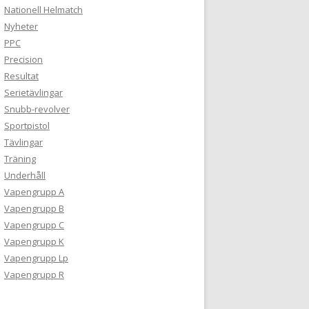
Nationell Helmatch
Nyheter
PPC
Precision
Resultat
Serietävlingar
Snubb-revolver
Sportpistol
Tävlingar
Träning
Underhåll
Vapengrupp A
Vapengrupp B
Vapengrupp C
Vapengrupp K
Vapengrupp Lp
Vapengrupp R