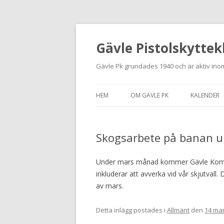
Gävle Pistolskyttek
Gävle Pk grundades 1940 och är aktiv inom
HEM
OM GÄVLE PK
KALENDER
HITTA HIT
Skogsarbete på banan 
NYBÖRJARE
MEDLEMSANSÖKAN
Under mars månad kommer Gävle Kommun
inkluderar att avverka vid vår skjutvall.
KONTAKT
av mars.
STADGAR
Detta inlägg postades i
Allmänt
den
14 mar