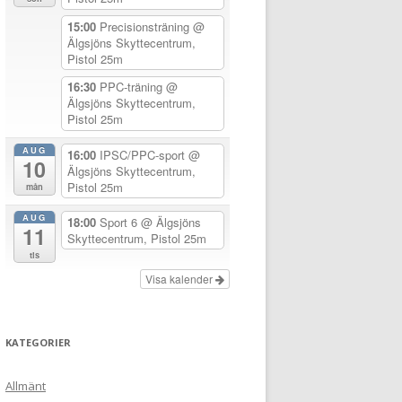
15:00
Precisionsträning
@
Älgsjöns Skyttecentrum,
Pistol 25m
16:30
PPC-träning
@
Älgsjöns Skyttecentrum,
Pistol 25m
AUG
16:00
IPSC/PPC-sport
@
10
Älgsjöns Skyttecentrum,
Pistol 25m
mån
AUG
18:00
Sport 6
@ Älgsjöns
11
Skyttecentrum, Pistol 25m
tis
Visa kalender
KATEGORIER
Allmänt