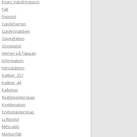
Enars Vandringspris
Fält
Fripistol
GävleDarren
GävleSnabben
Gävligfälten
Grovpistol
Herren på Täppan
Information
Introduktion
Kaliber .357
Kaliber .44
Kallelser
Klubbmästerskap
Kombination
Kretsmästerskap
Luftpistol
MilSnabb
Mörkerfält