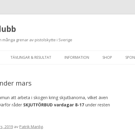
lubb
 många grenar av pistolskytte i Sverige
Hoppa
till
TÄVLINGAR & RESULTAT
INFORMATION
SHOP
SPON
innehåll
ANMÄLAN ON-LINE
ORDNINGSREGLER
under mars
SKJUTPROGRAM 2026
INTEGRITETSPOLICY
RUTINER FÖR SKJUTLEDARE
 att arbeta i skogen kring skjutbanorna, vilket även
 Därför råder
SKJUTFÖRBUD vardagar 8-17
under resten
FÄLTSKYTTE
VAPENLICENS &
s, 2019
av
Patrik Manlig
.
FÖRENINGSINTYG