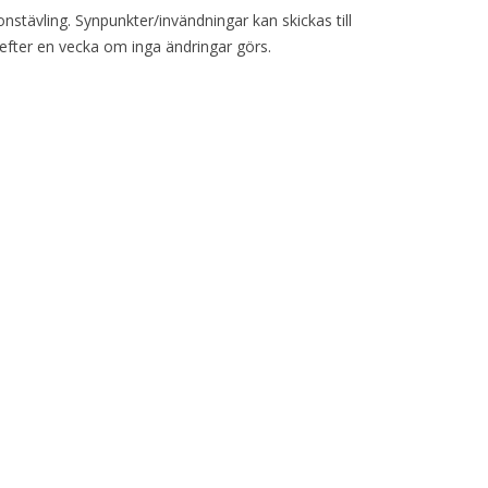
VAPENGRUPP K
onstävling. Synpunkter/invändningar kan skickas till
tig efter en vecka om inga ändringar görs.
MILJÖAMMUNITION?
BRA ATT HA LÄNKAR – VAPEN MM