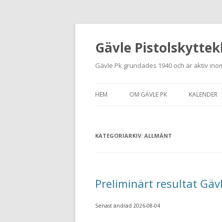
Gävle Pistolskyttek
Gävle Pk grundades 1940 och är aktiv inom
HEM
OM GÄVLE PK
KALENDER
HITTA HIT
KATEGORIARKIV:
NYBÖRJARE
ALLMÄNT
MEDLEMSANSÖKAN
KONTAKT
Preliminärt resultat Gä
STADGAR
Senast ändrad 2026-08-04