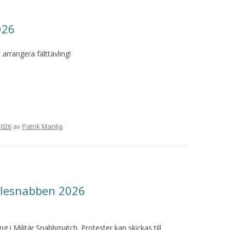
026
arrangera fälttävling!
 2026
av
Patrik Manlig
.
vlesnabben 2026
ng i Militär Snabbmatch. Protester kan skickas till