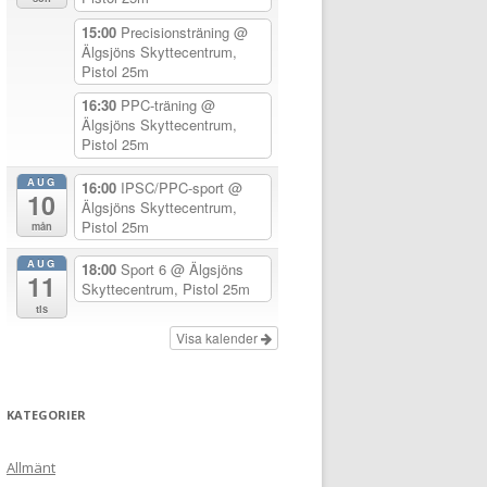
15:00
Precisionsträning
@
Älgsjöns Skyttecentrum,
Pistol 25m
16:30
PPC-träning
@
Älgsjöns Skyttecentrum,
Pistol 25m
AUG
16:00
IPSC/PPC-sport
@
10
Älgsjöns Skyttecentrum,
Pistol 25m
mån
AUG
18:00
Sport 6
@ Älgsjöns
11
Skyttecentrum, Pistol 25m
tis
Visa kalender
KATEGORIER
Allmänt