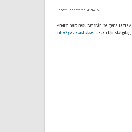
Senast uppdaterad 2026-07-23
Preliminärt resultat från helgens fälttäv
info@gavlepistol.se
. Listan blir slutgil