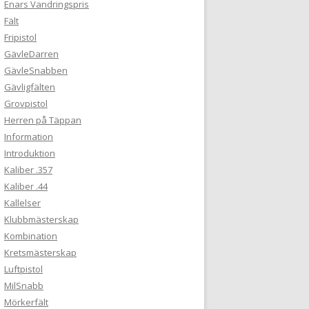
Enars Vandringspris
Fält
Fripistol
GävleDarren
GävleSnabben
Gävligfälten
Grovpistol
Herren på Täppan
Information
Introduktion
Kaliber .357
Kaliber .44
Kallelser
Klubbmästerskap
Kombination
Kretsmästerskap
Luftpistol
MilSnabb
Mörkerfält