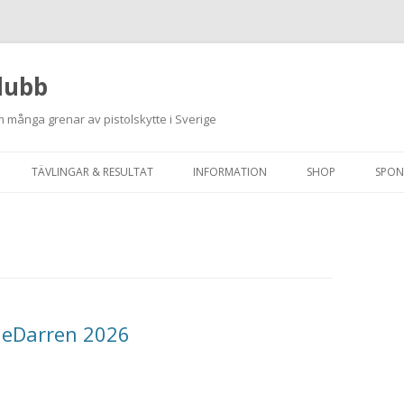
lubb
 många grenar av pistolskytte i Sverige
Hoppa
till
TÄVLINGAR & RESULTAT
INFORMATION
SHOP
SPON
innehåll
ANMÄLAN ON-LINE
ORDNINGSREGLER
SKJUTPROGRAM 2026
INTEGRITETSPOLICY
RUTINER FÖR SKJUTLEDARE
FÄLTSKYTTE
vleDarren 2026
VAPENLICENS &
FÖRENINGSINTYG