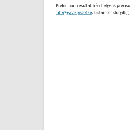
Preliminärt resultat från helgens precisi
info@gavlepistol.se
. Listan blir slutgil