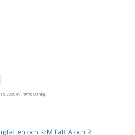
sti, 2026
av
Patrik Manlig
.
ligfälten och KrM Fält A och R