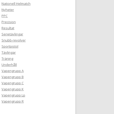
Nationell Helmatch
Nyheter
PPC
Precision
Resultat
Serietävlingar
Snubb-revolver
Sportpistol
Tävlingar
Träning
Underhåll
Vapengrupp A
Vapengrupp B
Vapengrupp C
Vapengrupp K
Vapengrupp Lp
Vapengrupp R