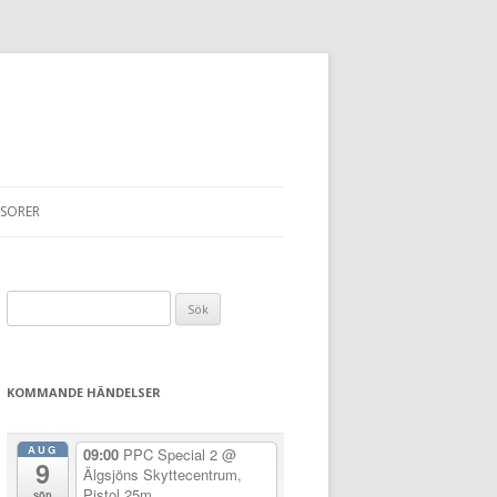
SORER
Sök
efter:
KOMMANDE HÄNDELSER
AUG
09:00
PPC Special 2
@
9
Älgsjöns Skyttecentrum,
Pistol 25m
sön