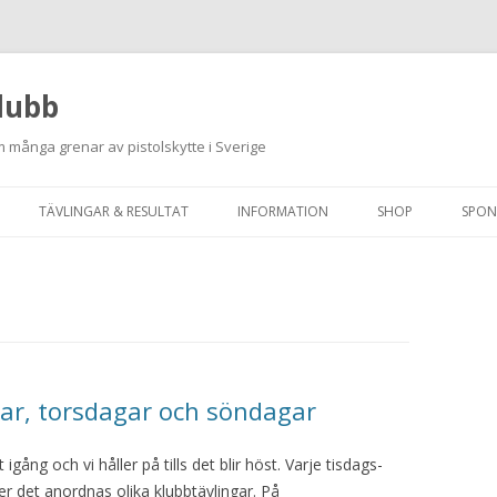
lubb
 många grenar av pistolskytte i Sverige
Hoppa
till
TÄVLINGAR & RESULTAT
INFORMATION
SHOP
SPON
innehåll
ANMÄLAN ON-LINE
ORDNINGSREGLER
SKJUTPROGRAM 2026
INTEGRITETSPOLICY
RUTINER FÖR SKJUTLEDARE
FÄLTSKYTTE
gar, torsdagar och söndagar
VAPENLICENS &
gång och vi håller på tills det blir höst. Varje tisdags-
FÖRENINGSINTYG
r det anordnas olika klubbtävlingar. På