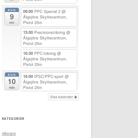
AUG
09:00
PPC Special 2
@
9
Älgsjöns Skyttecentrum,
Pistol 25m
sön
15:00
Precisionsträning
@
Älgsjöns Skyttecentrum,
Pistol 25m
16:30
PPC-träning
@
Älgsjöns Skyttecentrum,
Pistol 25m
AUG
16:00
IPSC/PPC-sport
@
10
Älgsjöns Skyttecentrum,
Pistol 25m
mån
Visa kalender
KATEGORIER
Allmänt