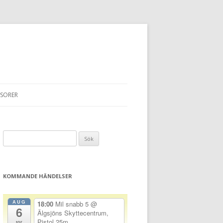
SORER
Sök
efter:
KOMMANDE HÄNDELSER
AUG
18:00
Mil snabb 5
@
6
Älgsjöns Skyttecentrum,
Pistol 25m
tor