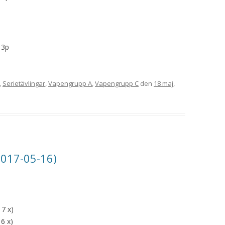
13p
,
Serietävlingar
,
Vapengrupp A
,
Vapengrupp C
den
18 maj,
2017-05-16)
17 x)
6 x)