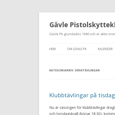
Gävle Pistolskyttek
Gävle Pk grundades 1940 och är aktiv inom
HEM
OM GÄVLE PK
KALENDER
HITTA HIT
KATEGORIARKIV:
NYBÖRJARE
SERIETÄVLINGAR
MEDLEMSANSÖKAN
KONTAKT
Klubbtävlingar på tisda
STADGAR
Nu är säsongen för klubbtävlingar dragit i
och torsdagskväll (börjar 18:30), komme