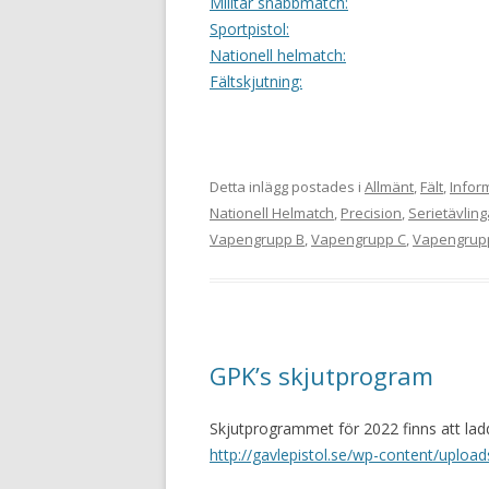
Militär snabbmatch:
Sportpistol:
Nationell helmatch:
Fältskjutning:
Detta inlägg postades i
Allmänt
,
Fält
,
Infor
Nationell Helmatch
,
Precision
,
Serietävling
Vapengrupp B
,
Vapengrupp C
,
Vapengrup
GPK’s skjutprogram
Skjutprogrammet för 2022 finns att ladd
http://gavlepistol.se/wp-content/uplo