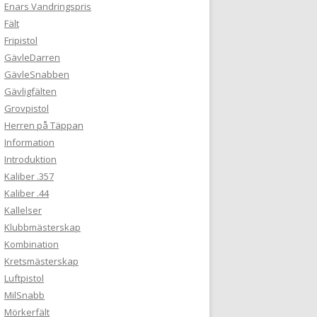
Enars Vandringspris
Fält
Fripistol
GävleDarren
GävleSnabben
Gävligfälten
Grovpistol
Herren på Täppan
Information
Introduktion
Kaliber .357
Kaliber .44
Kallelser
Klubbmästerskap
Kombination
Kretsmästerskap
Luftpistol
MilSnabb
Mörkerfält