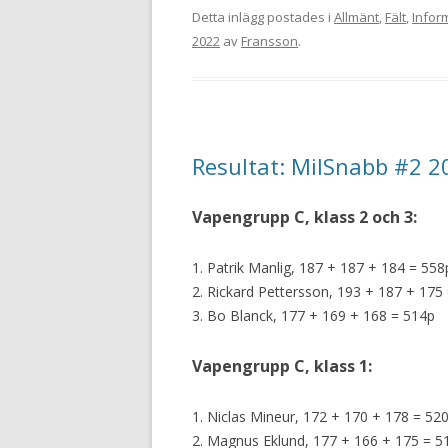
Detta inlägg postades i
Allmänt
,
Fält
,
Infor
2022
av
Fransson
.
Resultat: MilSnabb #2 2
Vapengrupp C, klass 2 och 3:
1. Patrik Manlig, 187 + 187 + 184 = 558
2. Rickard Pettersson, 193 + 187 + 175
3. Bo Blanck, 177 + 169 + 168 = 514p
Vapengrupp C, klass 1:
1. Niclas Mineur, 172 + 170 + 178 = 52
2. Magnus Eklund, 177 + 166 + 175 = 5