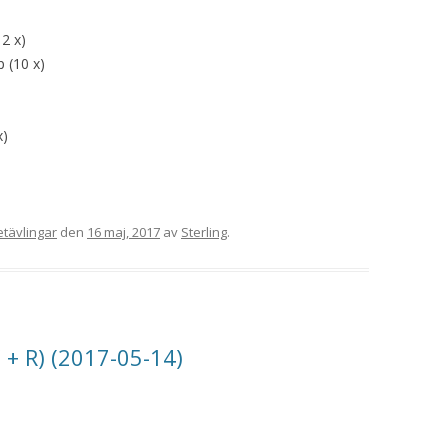
2 x)
 (10 x)
x)
etävlingar
den
16 maj, 2017
av
Sterling
.
 + R) (2017-05-14)