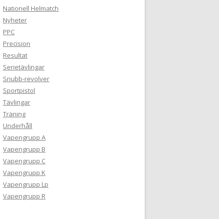
Nationell Helmatch
Nyheter
PPC
Precision
Resultat
Serietävlingar
Snubb-revolver
Sportpistol
Tävlingar
Träning
Underhåll
Vapengrupp A
Vapengrupp B
Vapengrupp C
Vapengrupp K
Vapengrupp Lp
Vapengrupp R