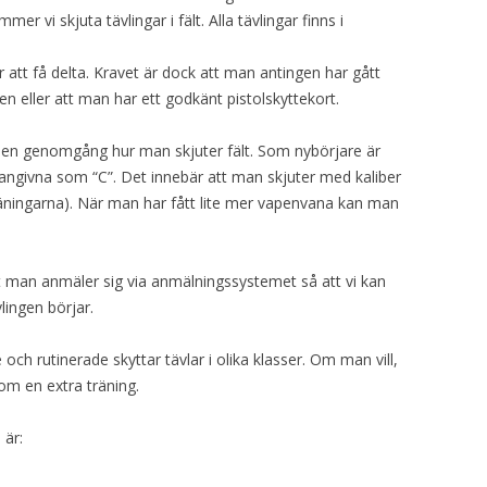
VAPENGRUPP K
 vi skjuta tävlingar i fält. Alla tävlingar finns i
MILJÖAMMUNITION?
att få delta. Kravet är dock att man antingen har gått
n eller att man har ett godkänt pistolskyttekort.
BRA ATT HA LÄNKAR – VAPEN MM
en genomgång hur man skjuter fält. Som nybörjare är
r angivna som “C”. Det innebär att man skjuter med kaliber
ningarna). När man har fått lite mer vapenvana kan man
tt man anmäler sig via anmälningssystemet så att vi kan
ingen börjar.
h rutinerade skyttar tävlar i olika klasser. Om man vill,
m en extra träning.
 är: