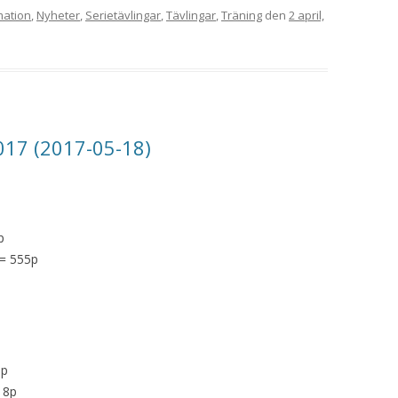
mation
,
Nyheter
,
Serietävlingar
,
Tävlingar
,
Träning
den
2 april,
017 (2017-05-18)
p
 = 555p
0p
18p