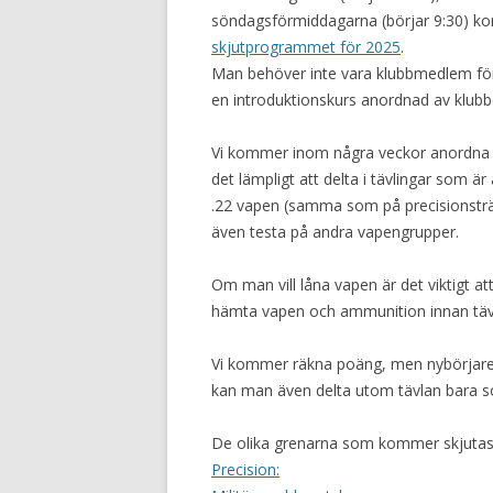
söndagsförmiddagarna (börjar 9:30) kommer
skjutprogrammet för 2025
.
Man behöver inte vara klubbmedlem för 
en introduktionskurs anordnad av klubbe
Vi kommer inom några veckor anordna 
det lämpligt att delta i tävlingar som ä
.22 vapen (samma som på precisionsträ
även testa på andra vapengrupper.
Om man vill låna vapen är det viktigt a
hämta vapen och ammunition innan tävl
Vi kommer räkna poäng, men nybörjare oc
kan man även delta utom tävlan bara so
De olika grenarna som kommer skjutas
Precision: