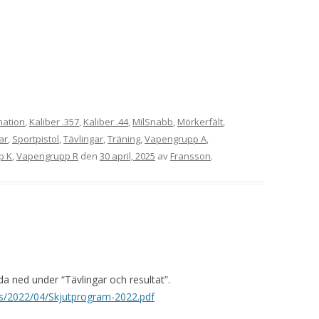
mation
,
Kaliber .357
,
Kaliber .44
,
MilSnabb
,
Mörkerfält
,
ar
,
Sportpistol
,
Tävlingar
,
Träning
,
Vapengrupp A
,
p K
,
Vapengrupp R
den
30 april, 2025
av
Fransson
.
a ned under “Tävlingar och resultat”.
ads/2022/04/Skjutprogram-2022.pdf